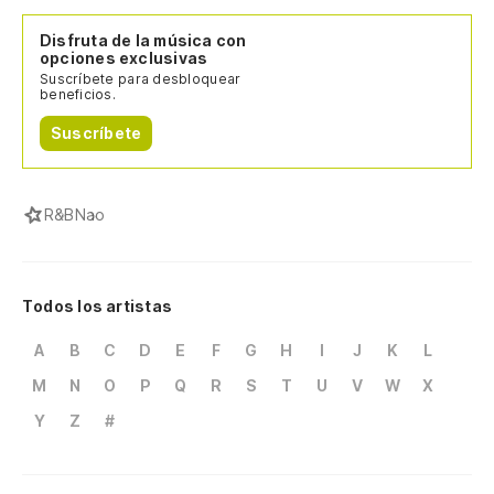
Disfruta de la música con
opciones exclusivas
Suscríbete para desbloquear
beneficios.
Suscríbete
R&B
Nao
Todos los artistas
A
B
C
D
E
F
G
H
I
J
K
L
M
N
O
P
Q
R
S
T
U
V
W
X
Y
Z
#