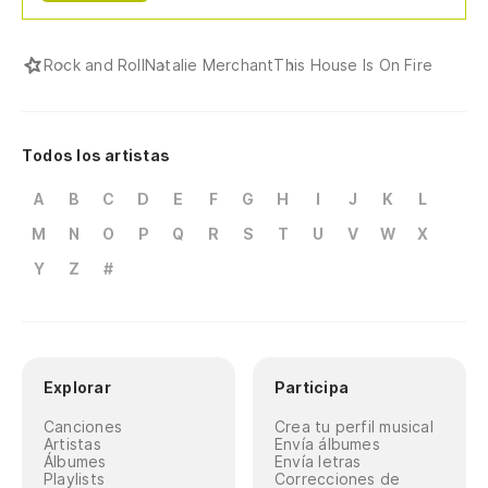
Rock and Roll
Natalie Merchant
This House Is On Fire
Todos los artistas
A
B
C
D
E
F
G
H
I
J
K
L
M
N
O
P
Q
R
S
T
U
V
W
X
Y
Z
#
Explorar
Participa
Canciones
Crea tu perfil musical
Artistas
Envía álbumes
Álbumes
Envía letras
Playlists
Correcciones de