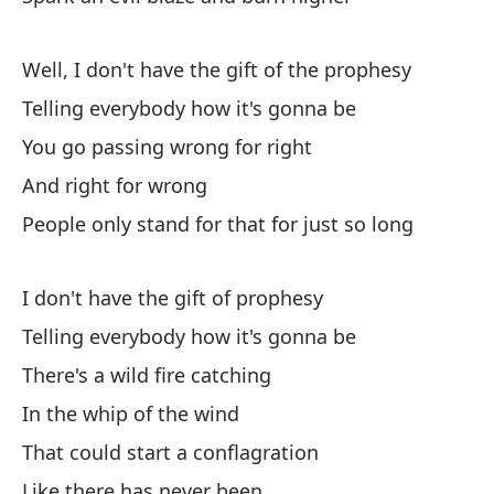
Well, I don't have the gift of the prophesy
Telling everybody how it's gonna be
You go passing wrong for right
Pr
And right for wrong
So
People only stand for that for just so long
Es
Th
I don't have the gift of prophesy
Telling everybody how it's gonna be
Pe
There's a wild fire catching
Bu
In the whip of the wind
That could start a conflagration
De
Like there has never been