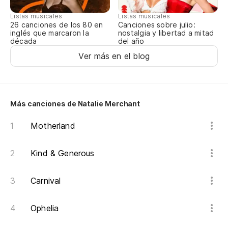
No
Listas musicales
Listas musicales
I 
Canciones sobre julio:
26 canciones de los 80 en
nostalgia y libertad a mitad
inglés que marcaron la
del año
década
De
Ver más en el blog
Te
Ha
Más canciones de Natalie Merchant
Th
Motherland
En
Kind & Generous
Es
Carnival
Th
Ophelia
Co