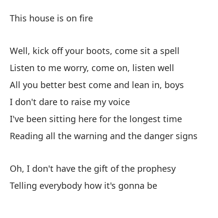
Es
This house is on fire
Th
Well, kick off your boots, come sit a spell
Es
Listen to me worry, come on, listen well
All you better best come and lean in, boys
Bu
I don't dare to raise my voice
he
I've been sitting here for the longest time
We
Reading all the warning and the danger signs
Es
Li
Oh, I don't have the gift of the prophesy
Telling everybody how it's gonna be
Se
Al