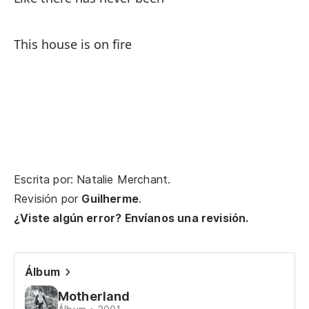
Te
Va
This house is on fire
Yo
Y 
La
Pe
Escrita por: Natalie Merchant.
Revisión por
Guilherme
.
To
¿Viste algún error? Envíanos una revisión.
It
Ch
Álbum
Sp
Motherland