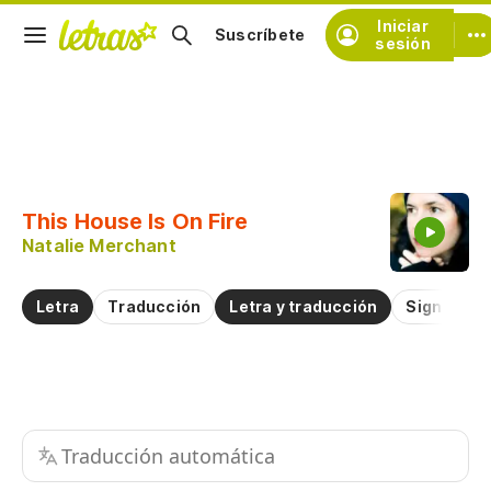
Iniciar
Suscríbete
sesión
Copiar fragmento
Copiar toda la letra
This House Is On Fire
Practicar la pronunciación de
Natalie Merchant
Comentar sobre este fragmento
Letra
Traducción
Letra y traducción
Significad
Traducción automática