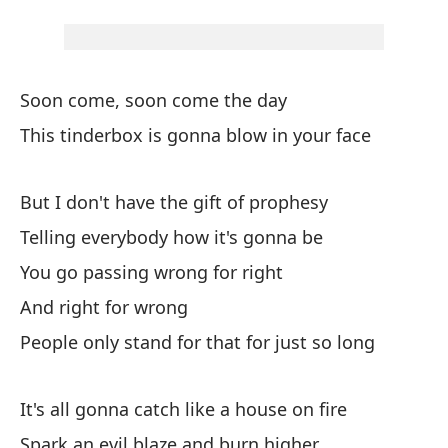
No
I 
Soon come, soon come the day
Ll
This tinderbox is gonna blow in your face
I'
Le
But I don't have the gift of prophesy
Re
Telling everybody how it's gonna be
You go passing wrong for right
Oh
And right for wrong
Oh
People only stand for that for just so long
De
It's all gonna catch like a house on fire
Te
Spark an evil blaze and burn higher