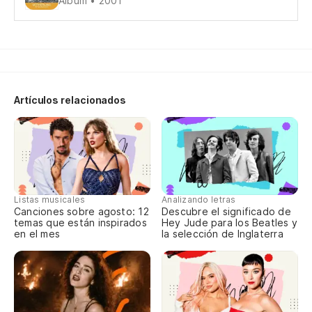
Álbum • 2001
Bu
We
De
Artículos relacionados
Te
Va
Yo
Listas musicales
Analizando letras
Y 
Canciones sobre agosto: 12
Descubre el significado de
temas que están inspirados
Hey Jude para los Beatles y
en el mes
la selección de Inglaterra
La
Pe