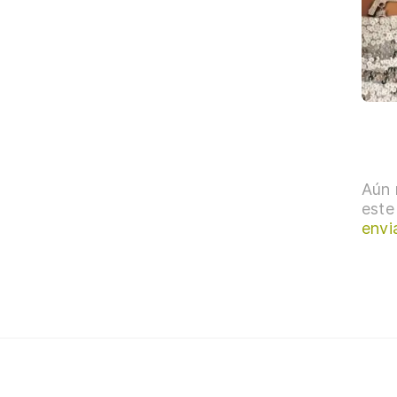
Aún 
este
envi