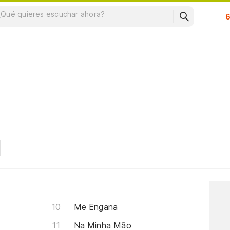
Su
Me Engana
Na Minha Mão