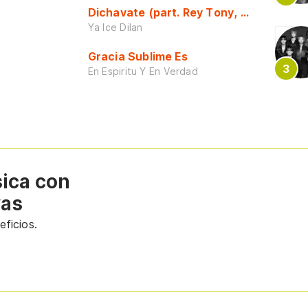
Dichavate (part. Rey Tony, Dj Honda y 
Ya Ice Dilan
Gracia Sublime Es
En Espiritu Y En Verdad
sica con
vas
ficios.