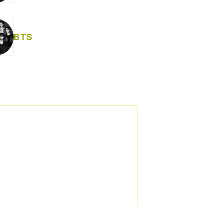
Helabusador) [explícita]
BTS