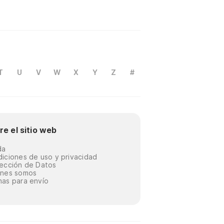
T
U
V
W
X
Y
Z
#
re el sitio web
da
iciones de uso y privacidad
ección de Datos
énes somos
as para envío