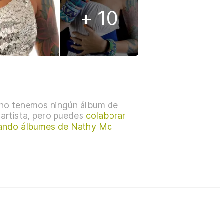
+ 10
no tenemos ningún álbum de
 artista, pero puedes
colaborar
ando álbumes de Nathy Mc