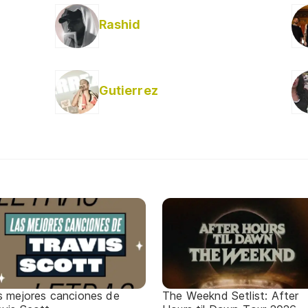
Rashid
Gutierrez
s mejores canciones de
The Weeknd Setlist: After