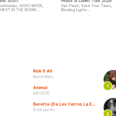
avis Scott
Hours til Dawn Tour 2026
osebumps, SICKO MODE,
Sao Paulo, Save Your Tears,
GHEST IN THE ROOM...
Blinding Lights...
Risk It All
Bruno Mars
Animal
KATSEYE
Beretta (De Los Cerros La Escuela)
El de Las R's