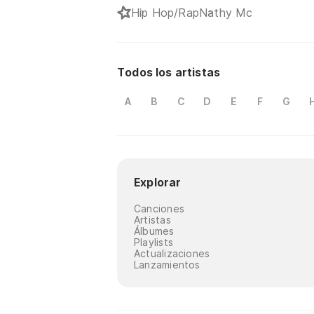
Hip Hop/Rap
Nathy Mc
Todos los artistas
A
B
C
D
E
F
G
Explorar
Canciones
Artistas
Álbumes
Playlists
Actualizaciones
Lanzamientos