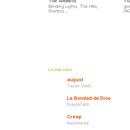
The Weeknd
Tr
Blinding Lights, The Hills,
go
Starboy...
HI
Lo más visto
august
Taylor Swift
La Bondad de Dios
StayInFaith
Creep
Radiohead