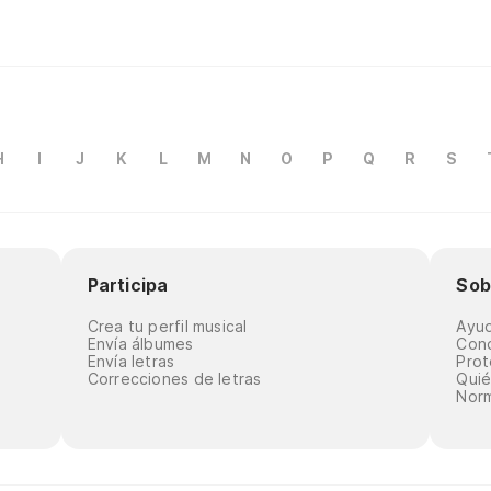
H
I
J
K
L
M
N
O
P
Q
R
S
Participa
Sob
Crea tu perfil musical
Ayu
Envía álbumes
Cond
Envía letras
Prot
Correcciones de letras
Qui
Norm