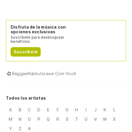
Disfruta de la música con
opciones exclusivas
Suscríbete para desbloquear
beneficios.
Suscríbete
Reggae
Natiruts
Leve Com Você
Todos los artistas
A
B
C
D
E
F
G
H
I
J
K
L
M
N
O
P
Q
R
S
T
U
V
W
X
Y
Z
#