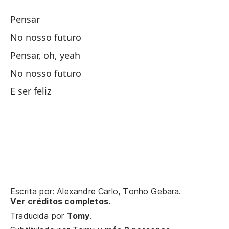
Sa
Pensar
No nosso futuro
Si
Pensar, oh, yeah
De
No nosso futuro
To
E ser feliz
Y 
Ll
Te
La
Escrita por: Alexandre Carlo, Tonho Gebara.
Se
Ver créditos completos.
To
Traducida por
Tomy
.
Pe