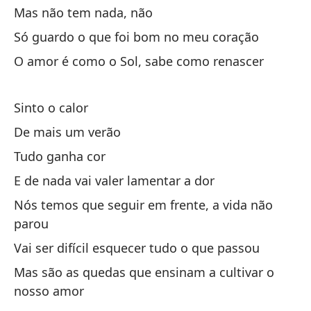
Mas não tem nada, não
So
Só guardo o que foi bom no meu coração
El
O amor é como o Sol, sabe como renascer
No
N
Sinto o calor
De mais um verão
Es
Tudo ganha cor
Me
E de nada vai valer lamentar a dor
Có
Nós temos que seguir em frente, a vida não
Pe
parou
Vai ser difícil esquecer tudo o que passou
So
Mas são as quedas que ensinam a cultivar o
En
nosso amor
El