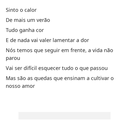
Sinto o calor
En
De mais um verão
El
Tudo ganha cor
Sa
E de nada vai valer lamentar a dor
Si
Nós temos que seguir em frente, a vida não
parou
De
Vai ser difícil esquecer tudo o que passou
To
Mas são as quedas que ensinam a cultivar o
Y 
nosso amor
Ll