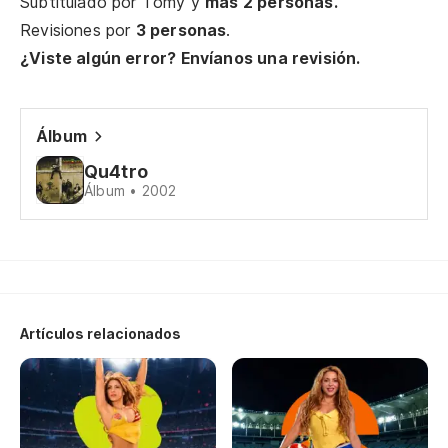
Subtitulado por
Tomy
y
más 2 personas.
Revisiones por
3 personas
.
Có
¿Viste algún error? Envíanos una revisión.
Pe
En
Álbum
Y 
Qu4tro
Álbum • 2002
En
Y 
Artículos relacionados