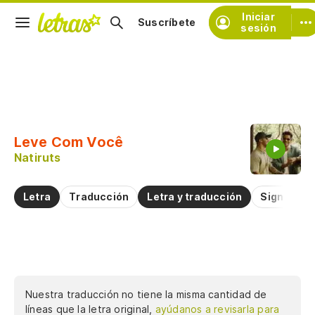
Iniciar
Suscríbete
sesión
Copiar fragmento
Copiar toda la letra
Leve Com Você
Practicar la pronunciación de
Natiruts
Comentar sobre este fragmento
Letra
Traducción
Letra y traducción
Significad
Nuestra traducción no tiene la misma cantidad de
líneas que la letra original,
ayúdanos a revisarla para