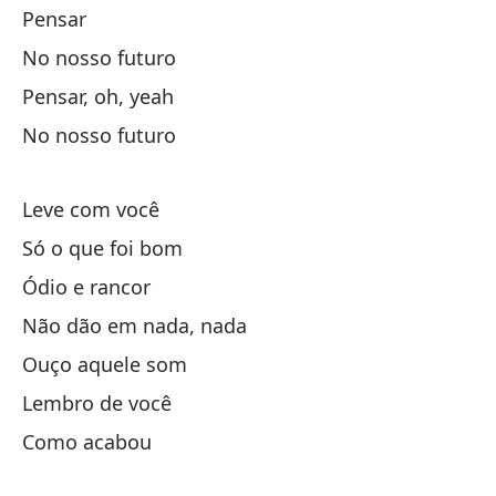
Pensar
Te
No nosso futuro
La
Pensar, oh, yeah
Se
No nosso futuro
To
Pe
Leve com você
Có
Só o que foi bom
Ódio e rancor
Pe
Não dão em nada, nada
En
Ouço aquele som
Y 
Lembro de você
En
Como acabou
Ll