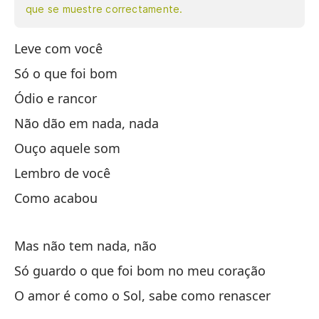
que se muestre correctamente.
Leve com você
Ll
Só o que foi bom
So
Ódio e rancor
El
Não dão em nada, nada
No
Ouço aquele som
N
Lembro de você
Es
Como acabou
Me
Mas não tem nada, não
Có
Só guardo o que foi bom no meu coração
Pe
O amor é como o Sol, sabe como renascer
So