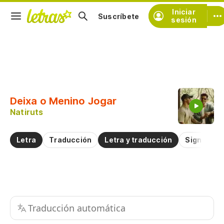
Iniciar
Suscríbete
sesión
Copiar fragmento
Copiar toda la letra
Deixa o Menino Jogar
Practicar la pronunciación de
Natiruts
Comentar sobre este fragmento
Letra
Traducción
Letra y traducción
Significad
Traducción automática