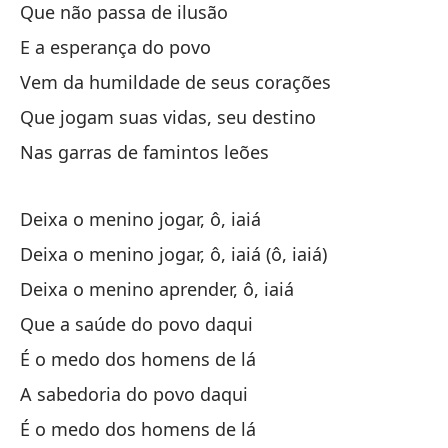
Que não passa de ilusão
Vi
E a esperança do povo
Qu
Vem da humildade de seus corações
En
Que jogam suas vidas, seu destino
Nas garras de famintos leões
Deixa o menino jogar, ô, iaiá
Qu
Deixa o menino jogar, ô, iaiá (ô, iaiá)
Qu
Deixa o menino aprender, ô, iaiá
Qu
Que a saúde do povo daqui
Qu
É o medo dos homens de lá
Es
A sabedoria do povo daqui
La
É o medo dos homens de lá