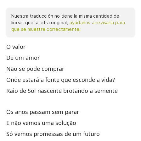
Nuestra traducción no tiene la misma cantidad de
líneas que la letra original,
ayúdanos a revisarla para
que se muestre correctamente.
O valor
El
De um amor
¿D
Não se pode comprar
Ra
Onde estará a fonte que esconde a vida?
Lo
Raio de Sol nascente brotando a semente
Y 
Os anos passam sem parar
So
E não vemos uma solução
qu
Só vemos promessas de um futuro
Y 