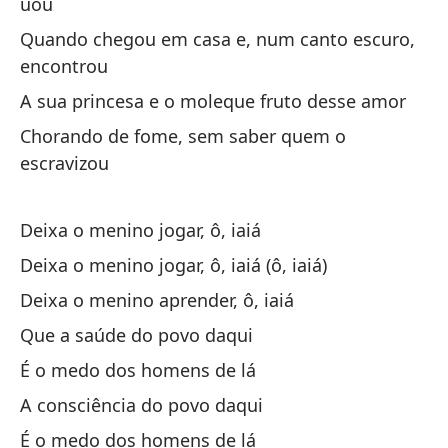
uou
Qu
Quando chegou em casa e, num canto escuro,
encontrou
Qu
A sua princesa e o moleque fruto desse amor
Qu
Chorando de fome, sem saber quem o
Qu
escravizou
Es
La
Deixa o menino jogar, ô, iaiá
Es
Deixa o menino jogar, ô, iaiá (ô, iaiá)
Co
Deixa o menino aprender, ô, iaiá
Es
Que a saúde do povo daqui
É o medo dos homens de lá
A consciência do povo daqui
É o medo dos homens de lá