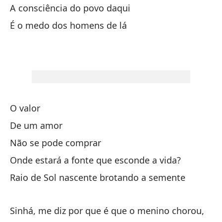
Es
A consciência do povo daqui
La
É o medo dos homens de lá
Es
El
¿D
O valor
Ra
De um amor
Si
Não se pode comprar
Cu
en
Onde estará a fonte que esconde a vida?
Tu
Raio de Sol nascente brotando a semente
Ll
es
Sinhá, me diz por que é que o menino chorou,