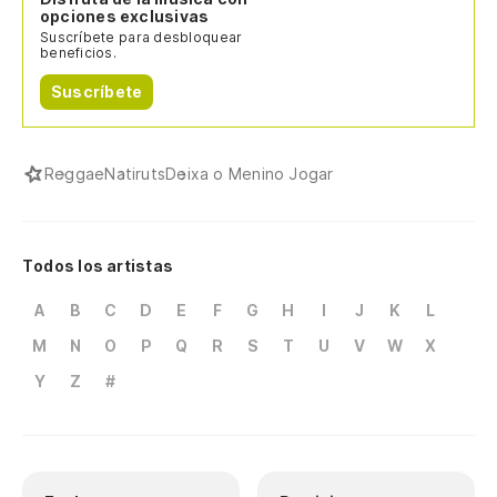
opciones exclusivas
Suscríbete para desbloquear
beneficios.
Suscríbete
Reggae
Natiruts
Deixa o Menino Jogar
Todos los artistas
A
B
C
D
E
F
G
H
I
J
K
L
M
N
O
P
Q
R
S
T
U
V
W
X
Y
Z
#