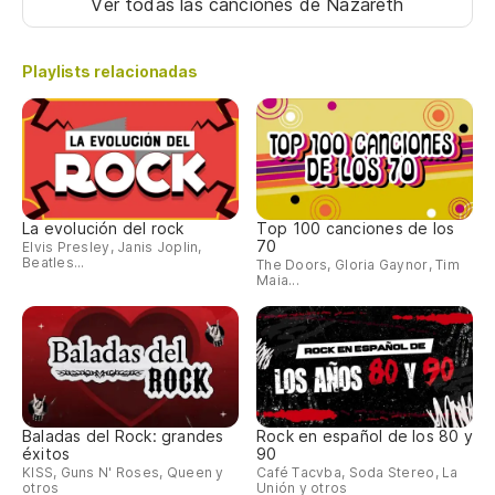
Ver todas las canciones
de Nazareth
Playlists relacionadas
La evolución del rock
Top 100 canciones de los
70
Elvis Presley, Janis Joplin,
Beatles...
The Doors, Gloria Gaynor, Tim
Maia...
Baladas del Rock: grandes
Rock en español de los 80 y
éxitos
90
KISS, Guns N' Roses, Queen y
Café Tacvba, Soda Stereo, La
otros
Unión y otros