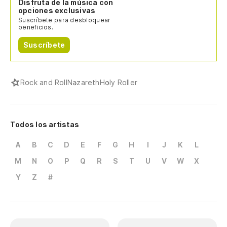
Disfruta de la música con
opciones exclusivas
Suscríbete para desbloquear
beneficios.
Suscríbete
Rock and Roll
Nazareth
Holy Roller
Todos los artistas
A
B
C
D
E
F
G
H
I
J
K
L
M
N
O
P
Q
R
S
T
U
V
W
X
Y
Z
#