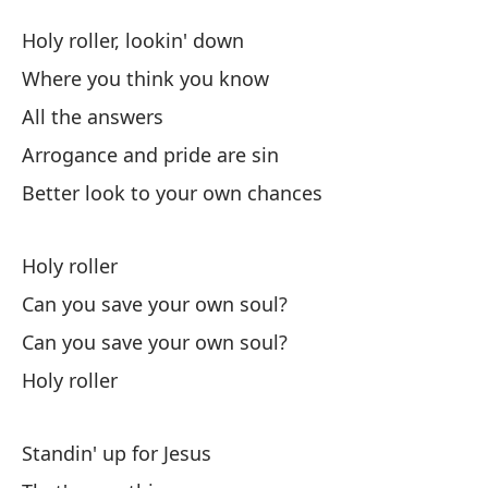
Ro
Holy roller, lookin' down
Ho
Where you think you know
All the answers
Sa
Arrogance and pride are sin
Ho
Better look to your own chances
Do
Holy roller
To
Can you save your own soul?
Can you save your own soul?
La
Holy roller
Ar
Me
Standin' up for Jesus
Be