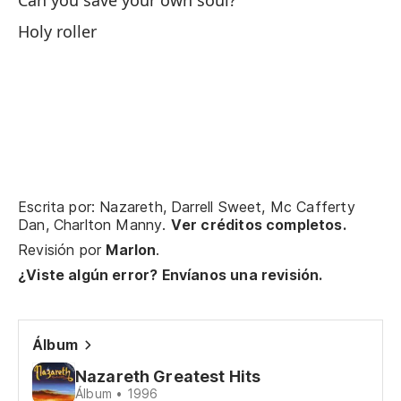
Can you save your own soul?
Pe
Holy roller
¿P
Ca
¿P
Ca
Escrita por: Nazareth, Darrell Sweet, Mc Cafferty
Pe
Dan, Charlton Manny.
Ver créditos completos.
Revisión por
Marlon
.
¿Viste algún error? Envíanos una revisión.
Sa
Ho
Álbum
El
Nazareth Greatest Hits
Álbum • 1996