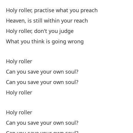
Holy roller, practise what you preach
Pe
pe
Heaven, is still within your reach
Bu
Holy roller, don't you judge
What you think is going wrong
La
Holy roller
pa
Can you save your own soul?
Me
Can you save your own soul?
Be
Holy roller
Holy roller
Can you save your own soul?