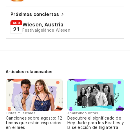
He
Sa
Próximos conciertos
AGO
Wiesen, Austria
Ho
21
Festivalgelände Wiesen
lo
Wh
Pe
Artículos relacionados
¿P
Ca
¿P
Listas musicales
Analizando letras
Canciones sobre agosto: 12
Descubre el significado de
Ca
temas que están inspirados
Hey Jude para los Beatles y
en el mes
la selección de Inglaterra