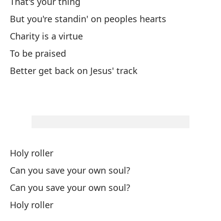
That's your thing
But you're standin' on peoples hearts
Pe
Charity is a virtue
To be praised
¿P
Better get back on Jesus' track
Ca
¿P
Ca
Pe
Holy roller
Can you save your own soul?
De
Can you save your own soul?
Holy roller
es