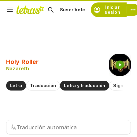
Iniciar
Suscríbete
sesión
Copiar fragmento
Copiar toda la letra
Holy Roller
Practicar la pronunciación de
Nazareth
Comentar sobre este fragmento
Letra
Traducción
Letra y traducción
Significad
Traducción automática