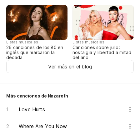
Pe
Pe
Listas musicales
Listas musicales
Canciones sobre julio:
¿P
26 canciones de los 80 en
nostalgia y libertad a mitad
inglés que marcaron la
del año
década
Ca
Ver más en el blog
¿P
Ca
Más canciones de Nazareth
Pe
Love Hurts
Where Are You Now