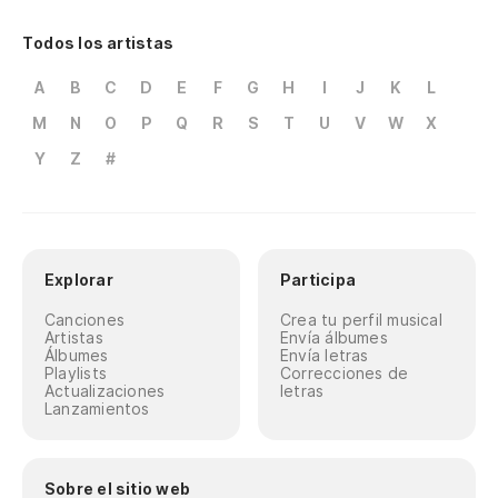
Todos los artistas
A
B
C
D
E
F
G
H
I
J
K
L
M
N
O
P
Q
R
S
T
U
V
W
X
Y
Z
#
Explorar
Participa
Canciones
Crea tu perfil musical
Artistas
Envía álbumes
Álbumes
Envía letras
Playlists
Correcciones de
Actualizaciones
letras
Lanzamientos
Sobre el sitio web