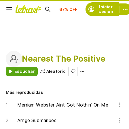
Suscríbete
Iniciar
sesión
Nearest The Positive
Escuchar
Aleatorio
Más reproducidas
Merriam Webster Aint Got Nothin' On Me
Arnge Submaribes