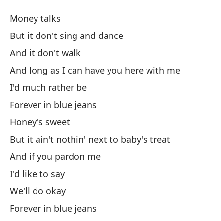
Fo
Money talks
Fo
But it don't sing and dance
And it don't walk
El
And long as I can have you here with me
Pe
I'd much rather be
Forever in blue jeans
Y 
Honey's sweet
But it ain't nothin' next to baby's treat
Y 
And if you pardon me
An
I'd like to say
Pr
We'll do okay
Forever in blue jeans
Si