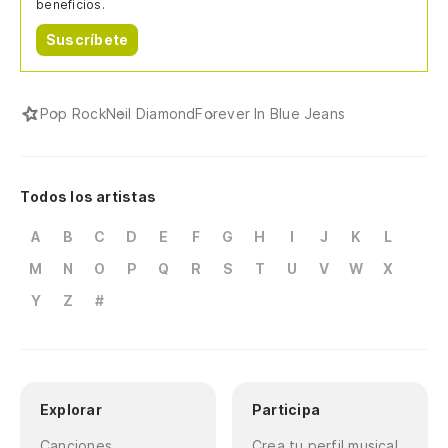
beneficios.
Suscríbete
Pop Rock
Neil Diamond
Forever In Blue Jeans
Todos los artistas
A
B
C
D
E
F
G
H
I
J
K
L
M
N
O
P
Q
R
S
T
U
V
W
X
Y
Z
#
Explorar
Participa
Canciones
Crea tu perfil musical