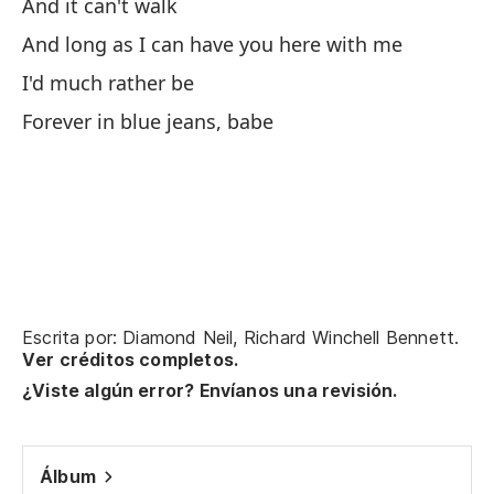
And it can't walk
And long as I can have you here with me
I'd much rather be
Ta
Forever in blue jeans, babe
Ta
Po
By
No
Escrita por: Diamond Neil, Richard Winchell Bennett.
Ver créditos completos.
¿Viste algún error? Envíanos una revisión.
Pe
Bu
Álbum
Y 