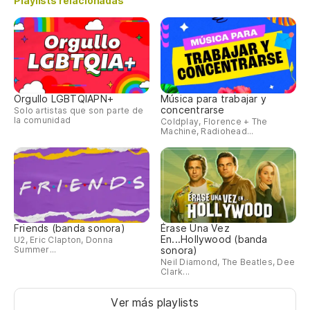
Playlists relacionadas
Orgullo LGBTQIAPN+
Música para trabajar y
concentrarse
Solo artistas que son parte de
la comunidad
Coldplay, Florence + The
Machine, Radiohead...
Friends (banda sonora)
Érase Una Vez
En...Hollywood (banda
U2, Eric Clapton, Donna
Summer...
sonora)
Neil Diamond, The Beatles, Dee
Clark...
Ver más playlists