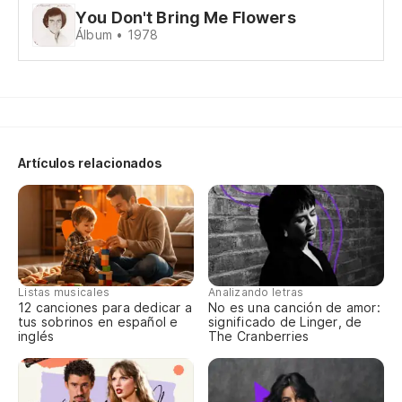
You Don't Bring Me Flowers
Álbum • 1978
El
Pe
Bu
Artículos relacionados
Y 
Y 
An
Listas musicales
Analizando letras
12 canciones para dedicar a
No es una canción de amor:
tus sobrinos en español e
significado de Linger, de
Pr
inglés
The Cranberries
Pa