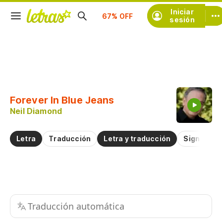
Iniciar
Suscríbete
sesión
Copiar fragmento
Copiar toda la letra
Forever In Blue Jeans
Practicar la pronunciación de
Neil Diamond
Comentar sobre este fragmento
Letra
Traducción
Letra y traducción
Significad
Traducción automática