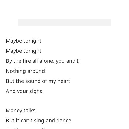
La
Pe
Maybe tonight
Bu
Maybe tonight
Y 
By the fire all alone, you and I
Nothing around
Me
But the sound of my heart
Lo
And your sighs
Si
Money talks
But it can't sing and dance