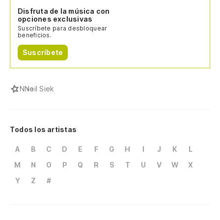
Disfruta de la música con
opciones exclusivas
Suscríbete para desbloquear
beneficios.
Suscríbete
N
Neil Siek
Todos los artistas
A
B
C
D
E
F
G
H
I
J
K
L
M
N
O
P
Q
R
S
T
U
V
W
X
Y
Z
#