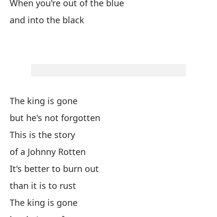
De
When you're out of the blue
and into the black
y 
Te
pe
The king is gone
Y 
but he's not forgotten
This is the story
nu
of a Johnny Rotten
It's better to burn out
Cu
than it is to rust
Wh
The king is gone
y 