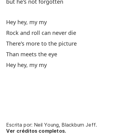
but he's not forgotten
Hey hey, my my
Rock and roll can never die
There's more to the picture
El
Than meets the eye
Hey hey, my my
pe
Es
de
Es
Escrita por: Neil Young, Blackburn Jeff.
Ver créditos completos.