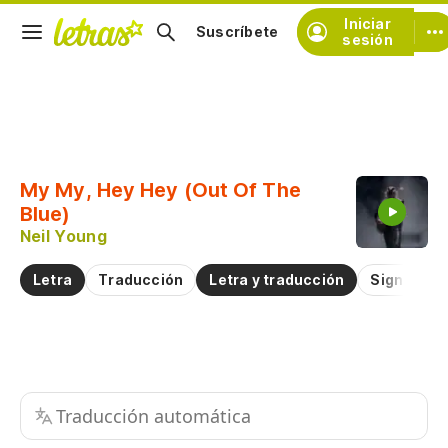
Iniciar
Suscríbete
sesión
Copiar fragmento
Copiar toda la letra
My My, Hey Hey (Out Of The
Practicar la pronunciación de
Blue)
Neil Young
Comentar sobre este fragmento
Letra
Traducción
Letra y traducción
Significad
Traducción automática