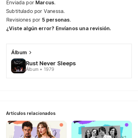
Enviada por
Marcus
.
de
Subtitulado por
Vanessa
.
Revisiones por
5 personas
.
El
¿Viste algún error? Envíanos una revisión.
pe
Álbum
Rust Never Sleeps
Oy
Álbum • 1979
El
Ro
Ha
Artículos relacionados
Lo