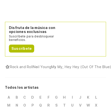
Disfruta de la música con
opciones exclusivas
Suscríbete para desbloquear
beneficios.
Suscríbete
Rock and Roll
Neil Young
My My, Hey Hey (Out Of The Blue
Todos los artistas
A
B
C
D
E
F
G
H
I
J
K
L
M
N
O
P
Q
R
S
T
U
V
W
X