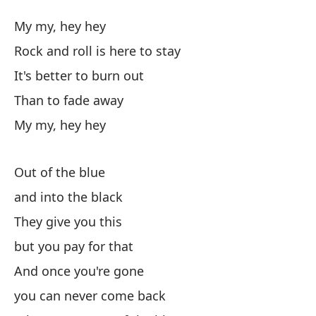
Mi
My my, hey hey
My
Rock and roll is here to stay
It's better to burn out
Mi
Than to fade away
El
My my, hey hey
Ro
Out of the blue
Es
and into the black
They give you this
Qu
but you pay for that
Mi
And once you're gone
you can never come back