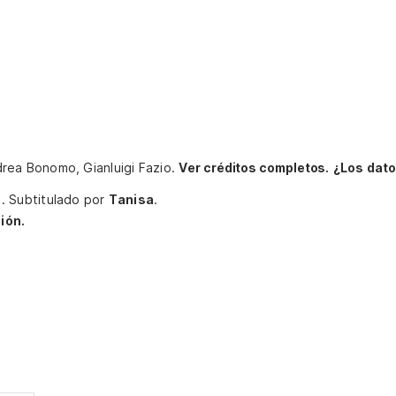
Andrea Bonomo, Gianluigi Fazio.
Ver créditos completos.
¿Los dato
O
.
Subtitulado por
Tanisa
.
ión.