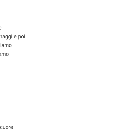
ci
naggi e poi
diamo
iamo
 cuore