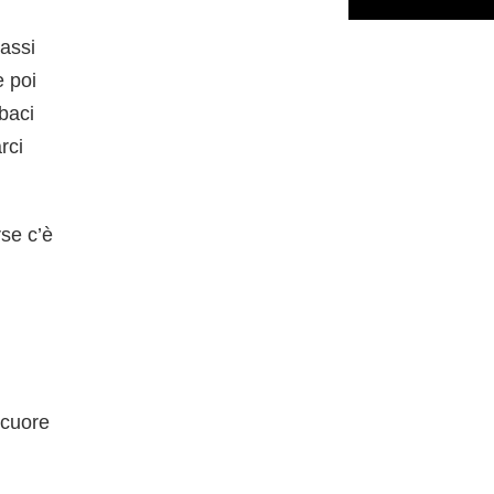
assi
e poi
baci
rci
rse c’è
 cuore