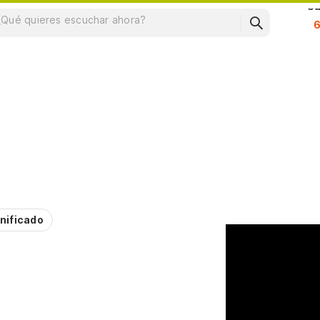
Su
nificado