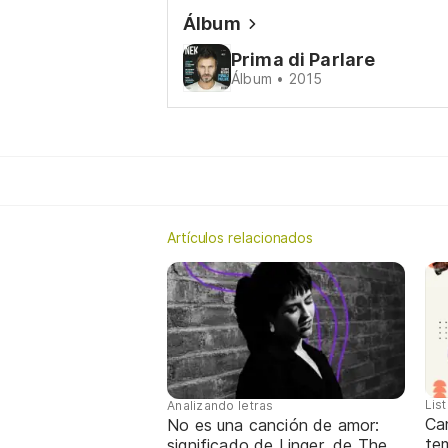
Álbum
Prima di Parlare
Álbum • 2015
Artículos relacionados
Lis
Analizando letras
Ca
No es una canción de amor:
te
significado de Linger, de The