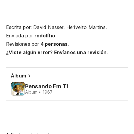
Pe
Pe
Escrita por: David Nasser, Herivelto Martins.
Enviada por
rodolfho
.
pe
Revisiones por
4 personas
.
¿Viste algún error? Envíanos una revisión.
En
No
Álbum
te
Pensando Em Ti
Álbum • 1967
En
No
En