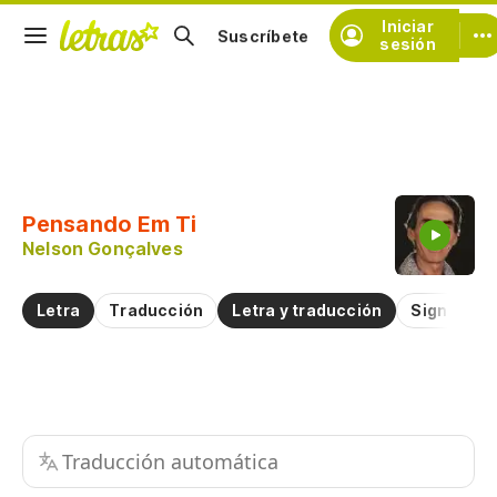
Iniciar
Suscríbete
sesión
Copiar fragmento
Copiar toda la letra
Pensando Em Ti
Practicar la pronunciación de
Nelson Gonçalves
Comentar sobre este fragmento
Letra
Traducción
Letra y traducción
Significad
Traducción automática