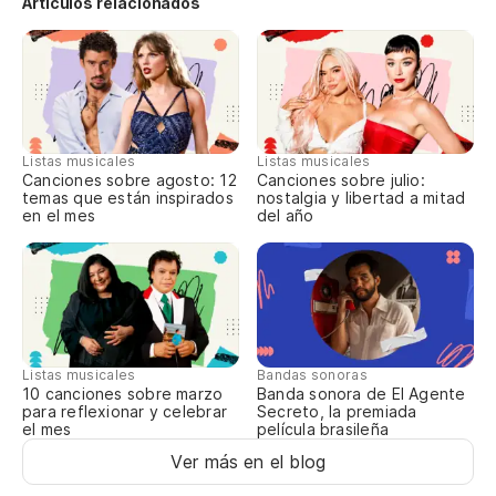
Artículos relacionados
En
me
Listas musicales
Listas musicales
Eu
Canciones sobre agosto: 12
Canciones sobre julio:
temas que están inspirados
nostalgia y libertad a mitad
en el mes
del año
Al
Po
en
Listas musicales
Bandas sonoras
10 canciones sobre marzo
Banda sonora de El Agente
para reflexionar y celebrar
Secreto, la premiada
el mes
película brasileña
Ver más en el blog