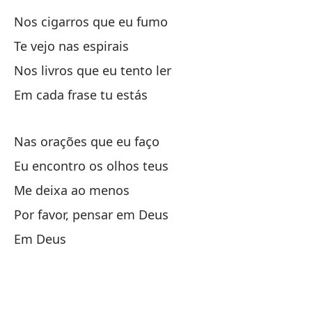
Nos cigarros que eu fumo
En
Te vejo nas espirais
Nos livros que eu tento ler
Em cada frase tu estás
Nas orações que eu faço
En
Eu encontro os olhos teus
me
Me deixa ao menos
Eu
Por favor, pensar em Deus
Em Deus
Al
Po