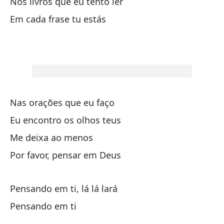
ve
Nos livros que eu tento ler
Em cada frase tu estás
Po
Al
Po
Nas orações que eu faço
Eu encontro os olhos teus
En
Me deixa ao menos
No
Por favor, pensar em Deus
te
Pensando em ti, lá lá lará
En
Pensando em ti
No