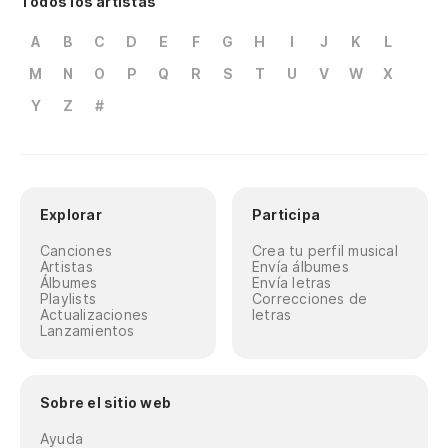
Todos los artistas
A
B
C
D
E
F
G
H
I
J
K
L
M
N
O
P
Q
R
S
T
U
V
W
X
Y
Z
#
Explorar
Participa
Canciones
Crea tu perfil musical
Artistas
Envía álbumes
Álbumes
Envía letras
Playlists
Correcciones de
Actualizaciones
letras
Lanzamientos
Sobre el sitio web
Ayuda