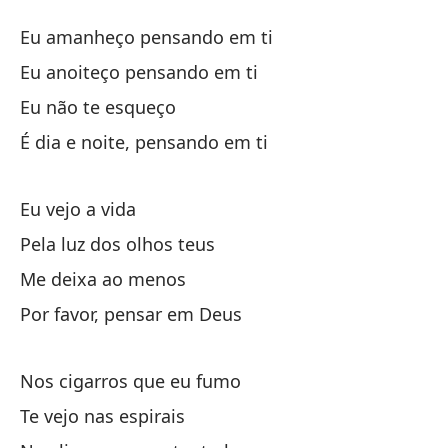
Pe
Eu amanheço pensando em ti
P
Eu anoiteço pensando em ti
Eu não te esqueço
Me
É dia e noite, pensando em ti
Eu
Me
Eu vejo a vida
Eu
Pela luz dos olhos teus
Me deixa ao menos
no
Por favor, pensar em Deus
Es
Nos cigarros que eu fumo
É 
Te vejo nas espirais