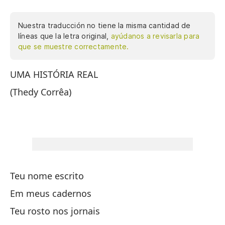
Nuestra traducción no tiene la misma cantidad de
líneas que la letra original,
ayúdanos a revisarla para
que se muestre correctamente.
UMA HISTÓRIA REAL
T
(Thedy Corrêa)
En
Tu
Tu
Mi
En
Teu nome escrito
Tu
Em meus cadernos
Mi
Teu rosto nos jornais
Te