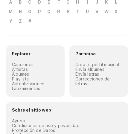
A
B
C
D
E
F
G
H
I
J
K
L
M
N
O
P
Q
R
S
T
U
V
W
X
Y
Z
#
Explorar
Participa
Canciones
Crea tu perfil musical
Artistas
Envía álbumes
Álbumes
Envía letras
Playlists
Correcciones de
Actualizaciones
letras
Lanzamientos
Sobre el sitio web
Ayuda
Condiciones de uso y privacidad
Protección de Datos