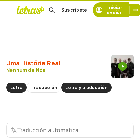
Iniciar
Suscríbete
sesión
Copiar fragmento
Copiar toda la letra
Uma História Real
Practicar la pronunciación de
Nenhum de Nós
Comentar sobre este fragmento
Letra
Traducción
Letra y traducción
Traducción automática