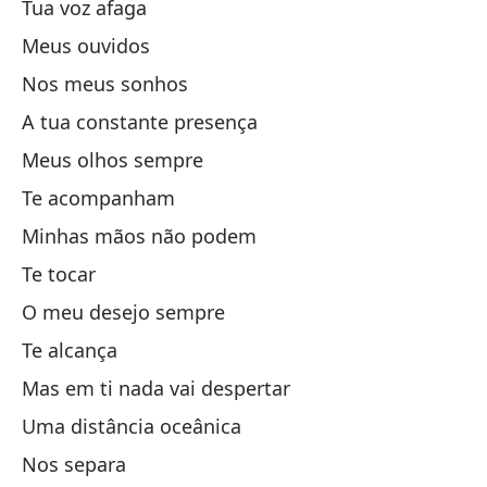
Tua voz afaga
Mi
Meus ouvidos
To
Nos meus sonhos
Mi
A tua constante presença
Te
Meus olhos sempre
Pe
Te acompanham
Un
Minhas mãos não podem
No
Te tocar
Ca
O meu desejo sempre
El
Te alcança
Un
Mas em ti nada vai despertar
Má
Uma distância oceânica
Má
Nos separa
Ce