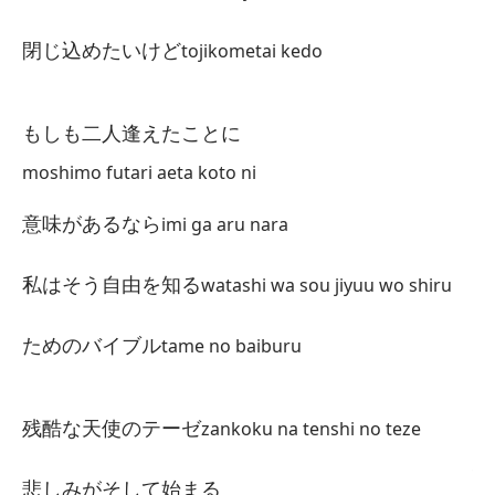
閉じ込めたいけど
tojikometai kedo
La
残
もしも二人逢えたことに
za
moshimo futari aeta koto ni
Vo
窓
意味があるなら
imi ga aru nara
ma
私はそう自由を知る
watashi wa sou jiyuu wo shiru
Co
ほ
ためのバイブル
tame no baiburu
ho
残酷な天使のテーゼ
zankoku na tenshi no teze
Si
思
悲しみがそして始まる