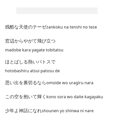
Bu
求
mo
残酷な天使のテーゼ
zankoku na tenshi no teze
Un
窓辺からやがて飛び立つ
運
madobe kara yagate tobitatsu
un
ほとばしる熱いパトスで
Pu
hotobashiru atsui patosu de
痛
it
思い出を裏切るなら
omoide wo uragiru nara
この空を抱いて輝く
kono sora wo daite kagayaku
Pe
だ
少年よ神話になれ
shounen yo shinwa ni nare
da