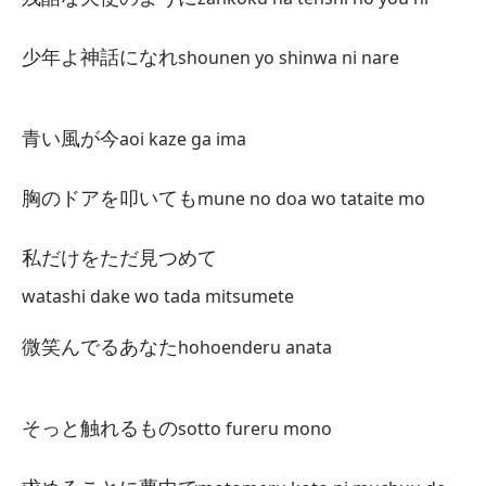
残
te
少年よ神話になれ
shounen yo shinwa ni nare
Co
青い風が今
残
aoi kaze ga ima
za
胸のドアを叩いても
mune no doa wo tataite mo
¡C
私だけをただ見つめて
少
watashi dake wo tada mitsumete
sh
微笑んでるあなた
hohoenderu anata
Ah
青
そっと触れるもの
sotto fureru mono
ao