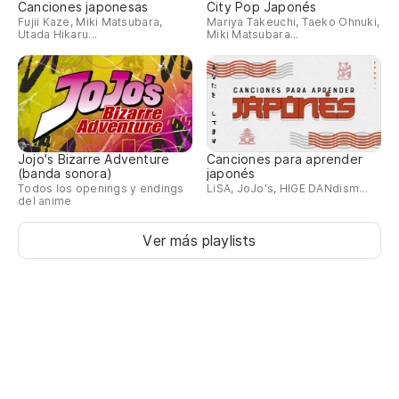
Canciones japonesas
City Pop Japonés
Fujii Kaze, Miki Matsubara,
Mariya Takeuchi, Taeko Ohnuki,
Vo
Utada Hikaru...
Miki Matsubara...
私
wa
La
Jojo's Bizarre Adventure
Canciones para aprender
(banda sonora)
japonés
残
Todos los openings y endings
LiSA, JoJo's, HIGE DANdism...
del anime
za
Ver más playlists
Vo
窓
ma
Co
ほ