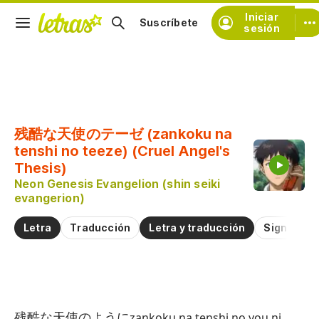
Iniciar
Suscríbete
sesión
Copiar fragmento
Copiar toda la letra
残酷な天使のテーゼ (zankoku na
Practicar la pronunciación de
tenshi no teeze) (Cruel Angel's
Thesis)
Neon Genesis Evangelion (shin seiki
Comentar sobre este fragmento
evangerion)
Letra
Traducción
Letra y traducción
Significad
Te
残酷な天使のように
zankoku na tenshi no you ni