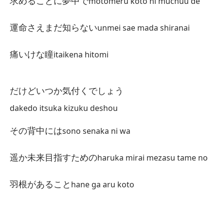
求めることに夢中で
motomeru koto ni muchuu de
Ta
胸
運命さえまだ知らない
unmei sae mada shiranai
mu
痛いけな瞳
itaikena hitomi
Tú
私
wa
だけどいつか気付くでしょう
dakedo itsuka kizuku deshou
Y 
微
その背中には
sono senaka ni wa
ho
遥か未来目指すための
haruka mirai mezasu tame no
Al
羽根があること
hane ga aru koto
そ
so