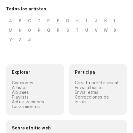
Todos los artistas
A
B
C
D
E
F
G
H
I
J
K
L
M
N
O
P
Q
R
S
T
U
V
W
X
Y
Z
#
Explorar
Participa
Canciones
Crea tu perfil musical
Artistas
Envía álbumes
Álbumes
Envía letras
Playlists
Correcciones de
Actualizaciones
letras
Lanzamientos
Sobre el sitio web