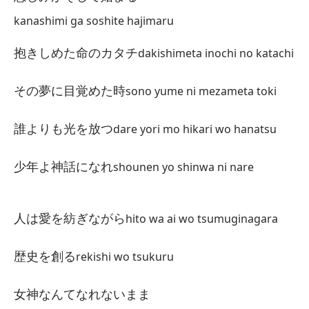
om
kanashimi ga soshite hajimaru
Af
抱きしめた命のカタチ
dakishimeta inochi no katachi
こ
ko
その夢に目覚めた時
sono yume ni mezameta toki
¡C
誰よりも光を放つ
dare yori mo hikari wo hanatsu
少
sh
少年よ神話になれ
shounen yo shinwa ni nare
D
人は愛を紡ぎながら
hito wa ai wo tsumuginagara
ず
zu
歴史を創る
rekishi wo tsukuru
En
女神なんてなれないまま
私