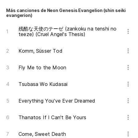
Co
Más canciones de Neon Genesis Evangelion (shin seiki
悲
evangerion)
ka
残酷な天使のテーゼ (zankoku na tenshi no
teeze) (Cruel Angel's Thesis)
Es
抱
Komm, Süsser Tod
da
Fly Me to the Moon
Cu
Tsubasa Wo Kudasai
そ
so
Everything You've Ever Dreamed
Br
Thanatos If I Can't Be Yours
誰
da
Come, Sweet Death