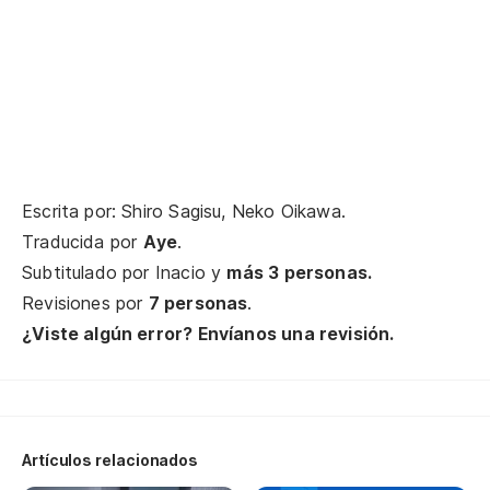
月
ts
El
世
se
Escrita por: Shiro Sagisu, Neko Oikawa.
Pe
Traducida por
Aye
.
閉
Subtitulado por
Inacio
y
más 3 personas.
to
Revisiones por
7 personas
.
¿Viste algún error? Envíanos una revisión.
Si
も
mo
Artículos relacionados