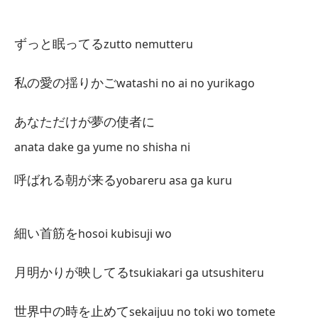
Qu
ずっと眠ってる
zutto nemutteru
そ
so
私の愛の揺りかご
watashi no ai no yurikago
A 
あなただけが夢の使者に
遥
anata dake ga yume no shisha ni
ha
呼ばれる朝が来る
yobareru asa ga kuru
Es
羽
細い首筋を
hosoi kubisuji wo
ha
月明かりが映してる
tsukiakari ga utsushiteru
世界中の時を止めて
sekaijuu no toki wo tomete