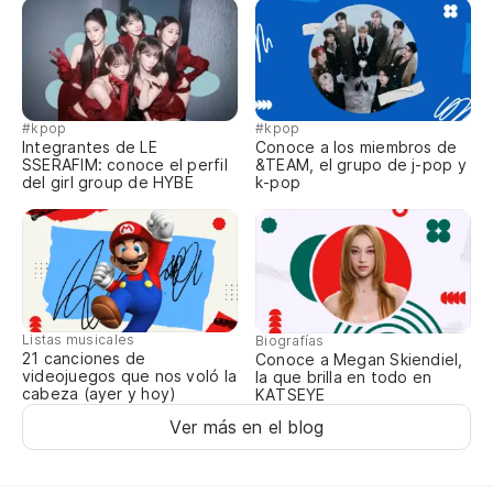
Qu
意
im
En
#kpop
#kpop
Integrantes de LE
Conoce a los miembros de
私
SSERAFIM: conoce el perfil
&TEAM, el grupo de j-pop y
del girl group de HYBE
k-pop
wa
A 
た
ta
Listas musicales
Biografías
21 canciones de
Conoce a Megan Skiendiel,
videojuegos que nos voló la
la que brilla en todo en
La
cabeza (ayer y hoy)
KATSEYE
残
Ver más en el blog
za