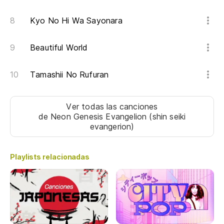
¡C
Kyo No Hi Wa Sayonara
少
sh
Beautiful World
Tamashii No Rufuran
Mi
人
Ver todas las canciones
hi
de Neon Genesis Evangelion (shin seiki
evangerion)
La
歴
Playlists relacionadas
re
Co
女
me