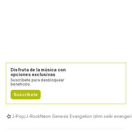
to
Si
思
om
Af
こ
ko
Disfruta de la música con
opciones exclusivas
Suscríbete para desbloquear
¡C
beneficios.
少
Suscríbete
sh
J-Pop/J-Rock
Neon Genesis Evangelion (shin seiki evanger