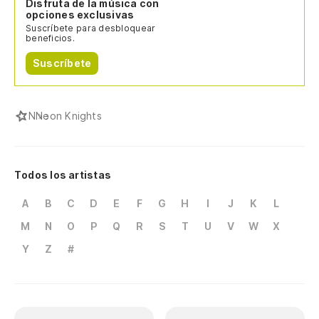
Disfruta de la música con
opciones exclusivas
Suscríbete para desbloquear
beneficios.
Suscríbete
N
Neon Knights
Todos los artistas
A
B
C
D
E
F
G
H
I
J
K
L
M
N
O
P
Q
R
S
T
U
V
W
X
Y
Z
#