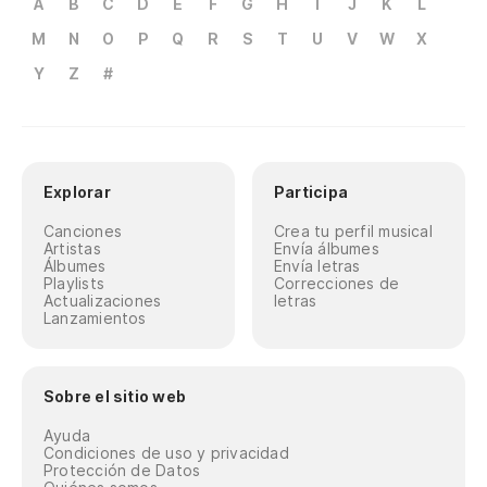
A
B
C
D
E
F
G
H
I
J
K
L
M
N
O
P
Q
R
S
T
U
V
W
X
Y
Z
#
Explorar
Participa
Canciones
Crea tu perfil musical
Artistas
Envía álbumes
Álbumes
Envía letras
Playlists
Correcciones de
Actualizaciones
letras
Lanzamientos
Sobre el sitio web
Ayuda
Condiciones de uso y privacidad
Protección de Datos