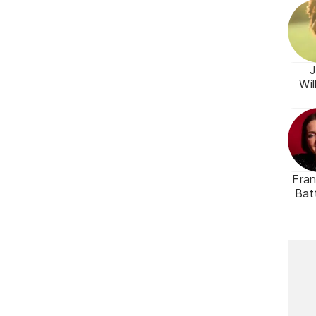
Wil
Fra
Batt