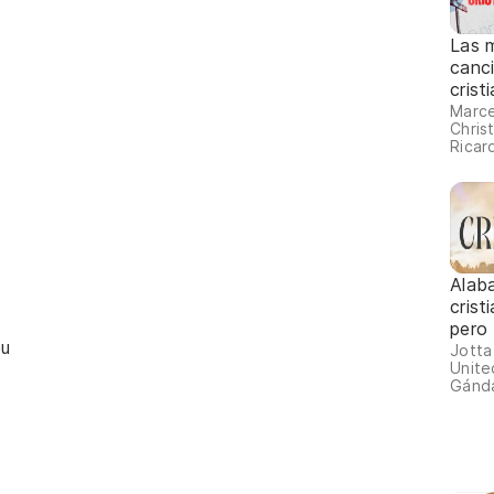
Las 
canc
crist
escu
Marce
Christ
Ricar
Alab
crist
pero
ou
Jotta
Unite
Gánda