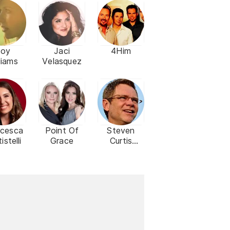
Joy
Jaci
4Him
liams
Velasquez
ncesca
Point Of
Steven
istelli
Grace
Curtis
Chapman