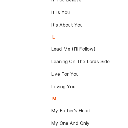
It Is You
It's About You
L
Lead Me (I'll Follow)
Leaning On The Lords Side
Live For You
Loving You
M
My Father's Heart
My One And Only