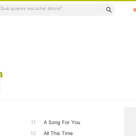
Su
a
A Song For You
All This Time