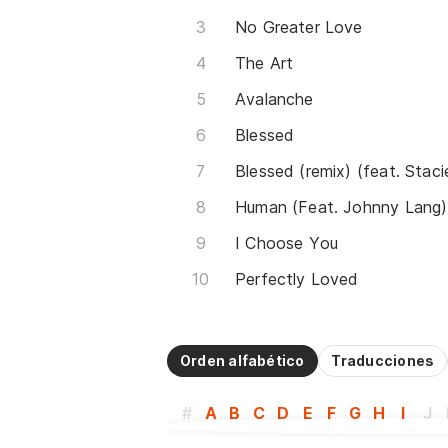
No Greater Love
The Art
Avalanche
Blessed
Human (Feat. Johnny Lang)
I Choose You
Perfectly Loved
Orden alfabético
Traducciones
#
A
B
C
D
E
F
G
H
I
J