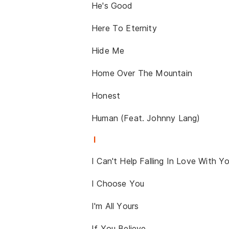
He's Good
Here To Eternity
Hide Me
Home Over The Mountain
Honest
Human (Feat. Johnny Lang)
I
I Can't Help Falling In Love With Y
I Choose You
I'm All Yours
If You Believe