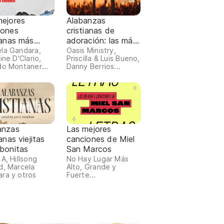
mejores
Alabanzas
iones
cristianas de
ianas más
adoración: las más
chadas 2024
escuchadas 2026
la Gandara,
Oasis Ministry,
ine D'Clario,
Priscilla & Luis Bueno,
do Montaner...
Danny Berrios...
anzas
Las mejores
ianas viejitas
canciones de Miel
 bonitas
San Marcos
 A, Hillsong
No Hay Lugar Más
d, Marcela
Alto, Grande y
ra y otros
Fuerte...