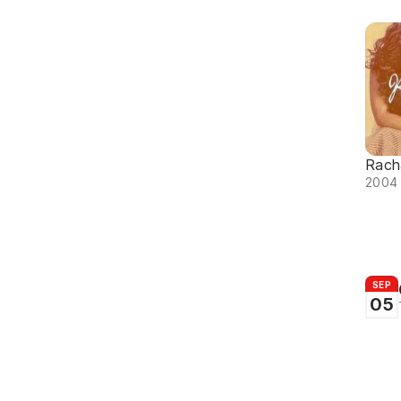
Rach
2004 
SEP
05