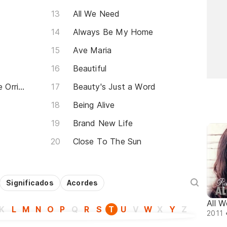
All We Need
Always Be My Home
Ave Maria
Beautiful
Blessed (remix) (feat. Stacie Orrico)
Beauty's Just a Word
Being Alive
Brand New Life
Close To The Sun
Significados
Acordes
All 
K
L
M
N
O
P
Q
R
S
T
U
V
W
X
Y
Z
2011 