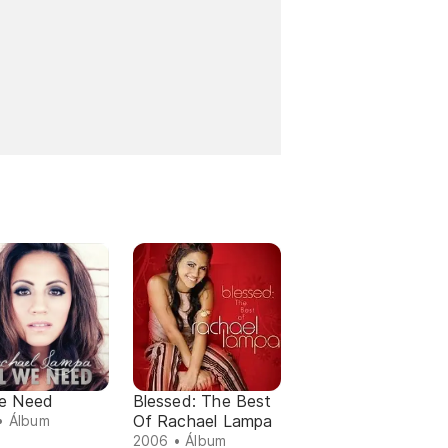
We Need
Blessed: The Best
Of Rachael Lampa
• Álbum
2006 • Álbum