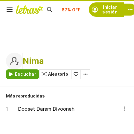
Suscríbete
Iniciar
sesión
Nima
Escuchar
Aleatorio
Más reproducidas
Dooset Daram Divooneh