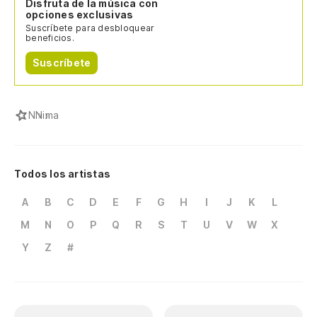
Disfruta de la música con
opciones exclusivas
Suscríbete para desbloquear
beneficios.
Suscríbete
N
Nima
Todos los artistas
A
B
C
D
E
F
G
H
I
J
K
L
M
N
O
P
Q
R
S
T
U
V
W
X
Y
Z
#