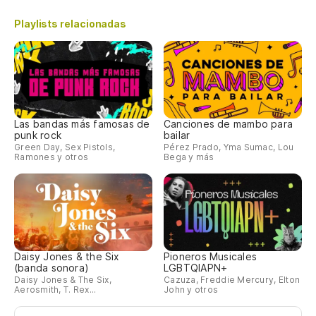
Playlists relacionadas
Las bandas más famosas de
Canciones de mambo para
punk rock
bailar
Green Day, Sex Pistols,
Pérez Prado, Yma Sumac, Lou
Ramones y otros
Bega y más
Daisy Jones & the Six
Pioneros Musicales
(banda sonora)
LGBTQIAPN+
Daisy Jones & The Six,
Cazuza, Freddie Mercury, Elton
Aerosmith, T. Rex...
John y otros