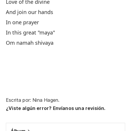
Love of the divine
And join our hands
Vi
In one prayer
El
In this great "maya"
Lo
Om namah shivaya
Am
Am
Vi
Escrita por: Nina Hagen.
¿Viste algún error? Envíanos una revisión.
El
Y 