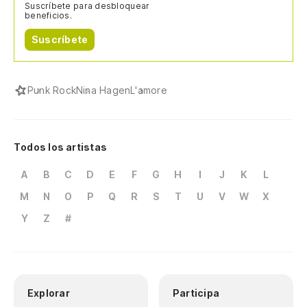
Suscríbete para desbloquear
beneficios.
Suscríbete
Punk Rock
Nina Hagen
L'amore
Todos los artistas
A
B
C
D
E
F
G
H
I
J
K
L
M
N
O
P
Q
R
S
T
U
V
W
X
Y
Z
#
Explorar
Participa