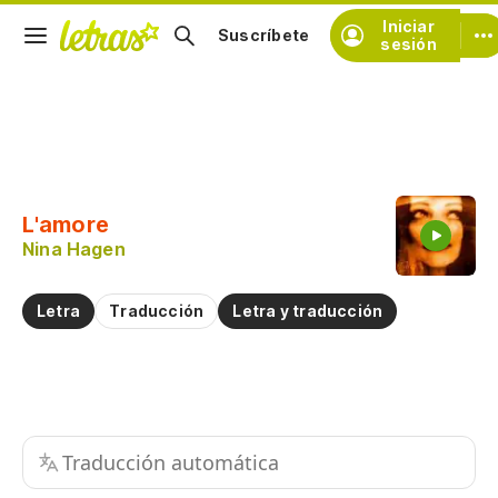
Iniciar
Suscríbete
sesión
Copiar fragmento
Copiar toda la letra
L'amore
Practicar la pronunciación de
Nina Hagen
Comentar sobre este fragmento
Letra
Traducción
Letra y traducción
Traducción automática