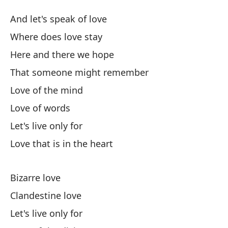
El
And let's speak of love
L
Where does love stay
Here and there we hope
Y 
That someone might remember
¿D
Love of the mind
Love of words
Aq
Let's live only for
Love that is in the heart
Qu
Th
Bizarre love
Am
Clandestine love
Let's live only for
Am