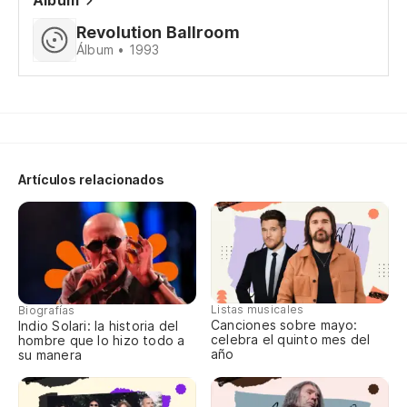
Álbum
Revolution Ballroom
En
Álbum • 1993
En
O
Artículos relacionados
Listas musicales
Biografías
Canciones sobre mayo:
Indio Solari: la historia del
celebra el quinto mes del
hombre que lo hizo todo a
año
su manera