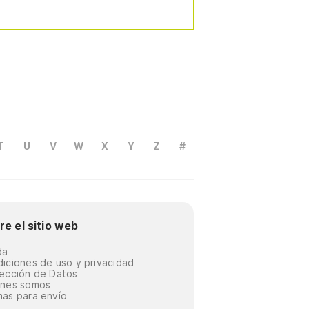
T
U
V
W
X
Y
Z
#
re el sitio web
da
iciones de uso y privacidad
ección de Datos
énes somos
as para envío