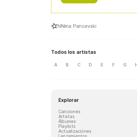
N
Nina Pancevski
Todos los artistas
A
B
C
D
E
F
G
Explorar
Canciones
Artistas
Álbumes
Playlists
Actualizaciones
Lanzamientos