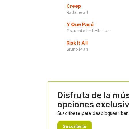
Creep
Radiohead
Y Que Pasó
Orquesta La Bella Luz
Risk It All
Bruno Mars
Disfruta de la mú
opciones exclusi
Suscríbete para desbloquear bene
Suscríbete