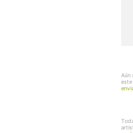
Aún 
este
envi
Toda
arti