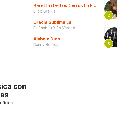
Beretta (De Los Cerros La Escuela)
El de Las R's
Gracia Sublime Es
En Espiritu Y En Verdad
Alaba a Dios
Danny Berrios
sica con
vas
ficios.