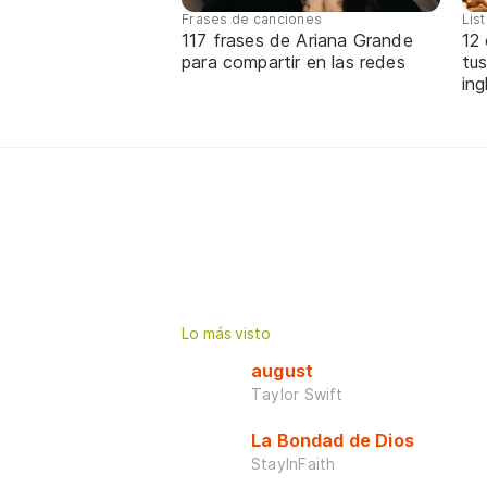
Frases de canciones
Lis
117 frases de Ariana Grande
12
para compartir en las redes
tus
ing
Lo más visto
august
Taylor Swift
La Bondad de Dios
StayInFaith