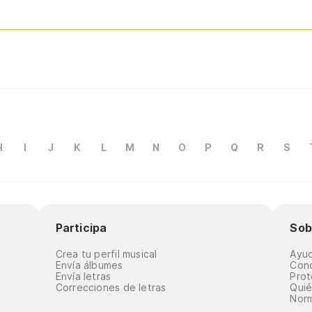
H
I
J
K
L
M
N
O
P
Q
R
S
Participa
Sob
Crea tu perfil musical
Ayu
Envía álbumes
Cond
Envía letras
Prot
Correcciones de letras
Qui
Norm