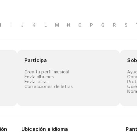
H
I
J
K
L
M
N
O
P
Q
R
S
Participa
Sob
Crea tu perfil musical
Ayu
Envía álbumes
Cond
Envía letras
Prot
Correcciones de letras
Qui
Norm
ión
Ubicación e idioma
Pant