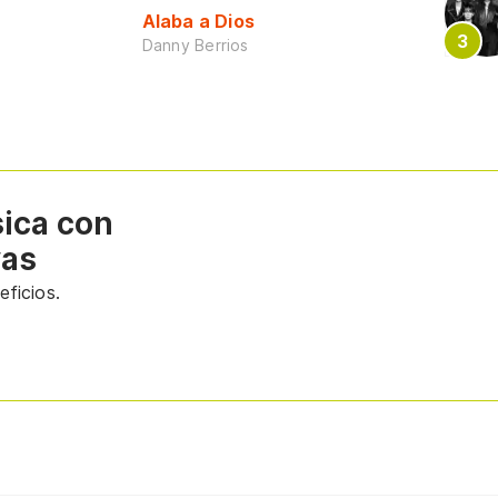
Alaba a Dios
Danny Berrios
sica con
vas
ficios.