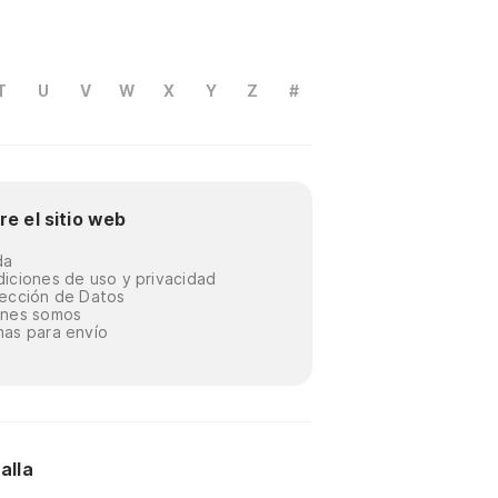
T
U
V
W
X
Y
Z
#
re el sitio web
da
iciones de uso y privacidad
ección de Datos
énes somos
as para envío
alla