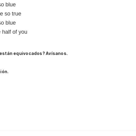
so blue
e so true
so blue
 half of you
 están equivocados? Avísanos.
ión.