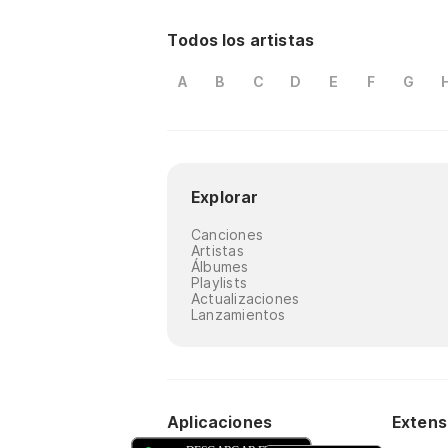
Todos los artistas
A
B
C
D
E
F
G
Explorar
Canciones
Artistas
Álbumes
Playlists
Actualizaciones
Lanzamientos
Aplicaciones
Extens