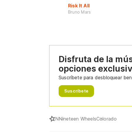
Risk It All
Bruno Mars
Disfruta de la mú
opciones exclusi
Suscríbete para desbloquear bene
Suscríbete
N
Nineteen Wheels
Colorado