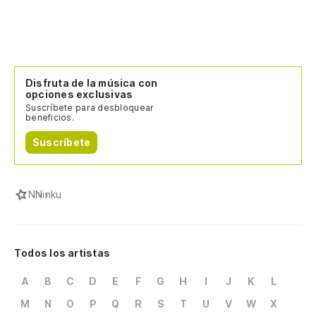
Disfruta de la música con
opciones exclusivas
Suscríbete para desbloquear
beneficios.
Suscríbete
N
Ninku
Todos los artistas
A
B
C
D
E
F
G
H
I
J
K
L
M
N
O
P
Q
R
S
T
U
V
W
X