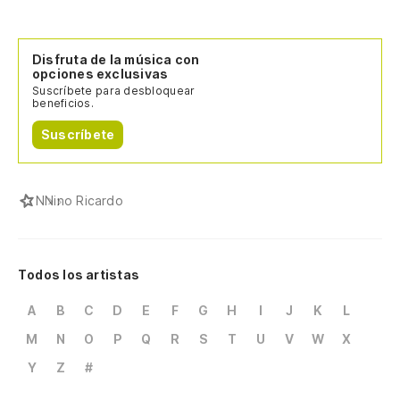
Disfruta de la música con
opciones exclusivas
Suscríbete para desbloquear
beneficios.
Suscríbete
N
Nino Ricardo
Todos los artistas
A
B
C
D
E
F
G
H
I
J
K
L
M
N
O
P
Q
R
S
T
U
V
W
X
Y
Z
#