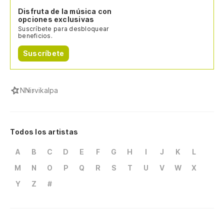
Disfruta de la música con
opciones exclusivas
Suscríbete para desbloquear
beneficios.
Suscríbete
N
Nirvikalpa
Todos los artistas
A
B
C
D
E
F
G
H
I
J
K
L
M
N
O
P
Q
R
S
T
U
V
W
X
Y
Z
#