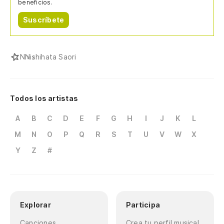
beneficios.
Suscríbete
N
Nishihata Saori
Todos los artistas
A
B
C
D
E
F
G
H
I
J
K
L
M
N
O
P
Q
R
S
T
U
V
W
X
Y
Z
#
Explorar
Participa
Canciones
Crea tu perfil musical