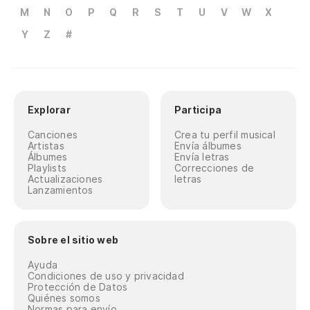
M
N
O
P
Q
R
S
T
U
V
W
X
Y
Z
#
Explorar
Participa
Canciones
Crea tu perfil musical
Artistas
Envía álbumes
Álbumes
Envía letras
Playlists
Correcciones de
Actualizaciones
letras
Lanzamientos
Sobre el sitio web
Ayuda
Condiciones de uso y privacidad
Protección de Datos
Quiénes somos
Normas para envío