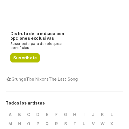
Disfruta de la música con
opciones exclusivas
Suscríbete para desbloquear
beneficios.
Suscríbete
Grunge
The Nixons
The Last Song
Todos los artistas
A
B
C
D
E
F
G
H
I
J
K
L
M
N
O
P
Q
R
S
T
U
V
W
X