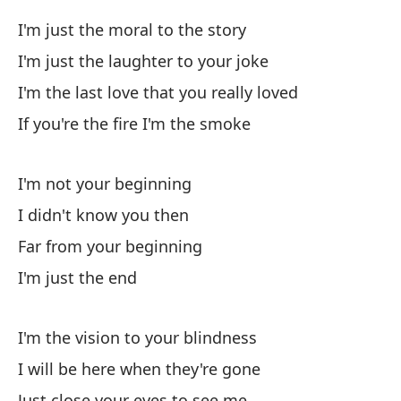
No
I'm just the moral to the story
I'm just the laughter to your joke
No
I'm the last love that you really loved
I 
If you're the fire I'm the smoke
Le
I'm not your beginning
So
I didn't know you then
Far from your beginning
I'm just the end
I'm the vision to your blindness
So
I will be here when they're gone
I'
Just close your eyes to see me