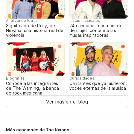
Le
Analizando letras
Listas musicales
So
Significado de Polly, de
24 canciones con nombre
Nirvana: una historia real de
de mujer: conoce a las
violencia
musas inspiradoras
So
I'
Es
Biografías
Curiosidades
I 
Conoce a las integrantes
Cantantes que ya murieron:
de The Warning, la banda
voces eternas de la música
de rock mexicana
So
Ver más en el blog
Ju
So
Más canciones de The Nixons
I'