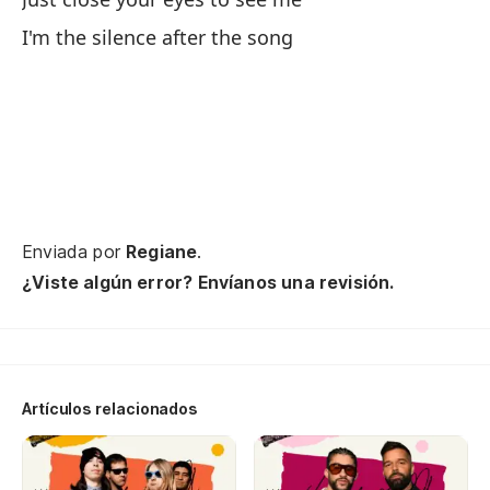
I'm the silence after the song
So
I'
So
I'
Si
Enviada por
Regiane
.
If
¿Viste algún error? Envíanos una revisión.
No
Artículos relacionados
No
I 