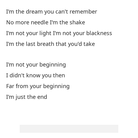
La
I'm the dream you can't remember
Th
No more needle I'm the shake
I'm not your light I'm not your blackness
So
I'm the last breath that you'd take
I'
No
I'm not your beginning
No
I didn't know you then
Far from your beginning
No
I'm just the end
I'
So
I'