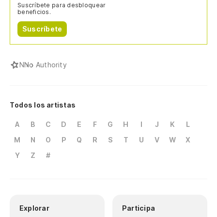
Suscríbete para desbloquear
beneficios.
Suscríbete
N
No Authority
Todos los artistas
A
B
C
D
E
F
G
H
I
J
K
L
M
N
O
P
Q
R
S
T
U
V
W
X
Y
Z
#
Explorar
Participa