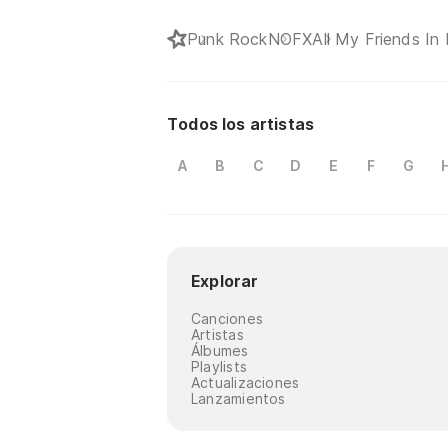
Punk Rock
NOFX
All My Friends In
Todos los artistas
A
B
C
D
E
F
G
Explorar
Canciones
Artistas
Álbumes
Playlists
Actualizaciones
Lanzamientos