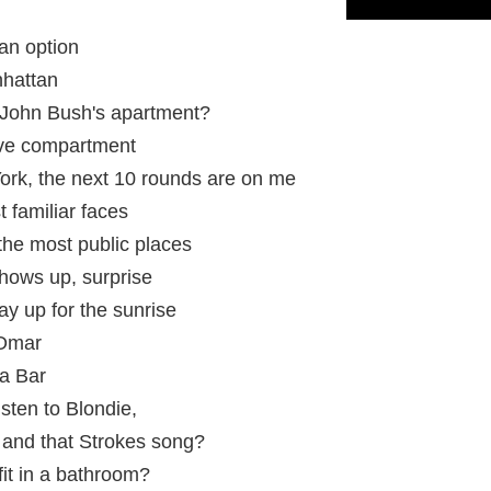
 an option
nhattan
 John Bush's apartment?
love compartment
York, the next 10 rounds are on me
 familiar faces
 the most public places
hows up, surprise
ay up for the sunrise
 Omar
a Bar
sten to Blondie,
and that Strokes song?
it in a bathroom?