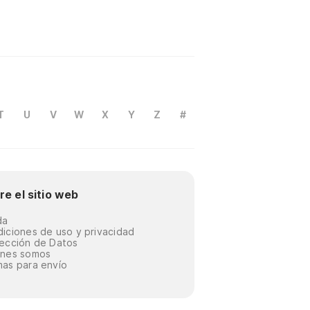
T
U
V
W
X
Y
Z
#
re el sitio web
da
iciones de uso y privacidad
ección de Datos
énes somos
as para envío