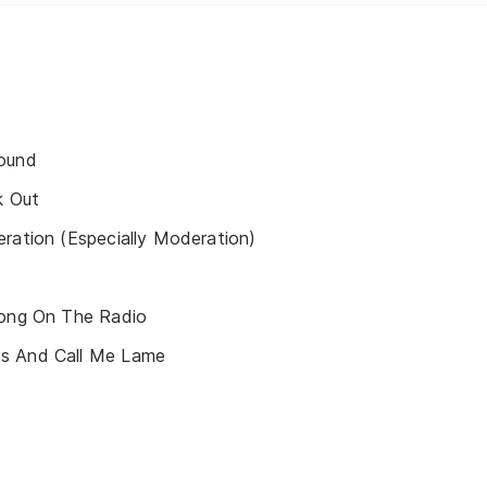
ound
k Out
ration (Especially Moderation)
Song On The Radio
s And Call Me Lame