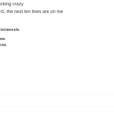
cking crazy
G, the next ten lines are on me
Envíanoslo.
om
.
ión.