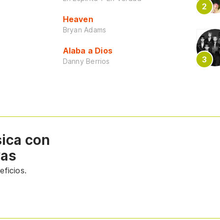
Heaven
Bryan Adams
Alaba a Dios
Danny Berrios
sica con
vas
ficios.