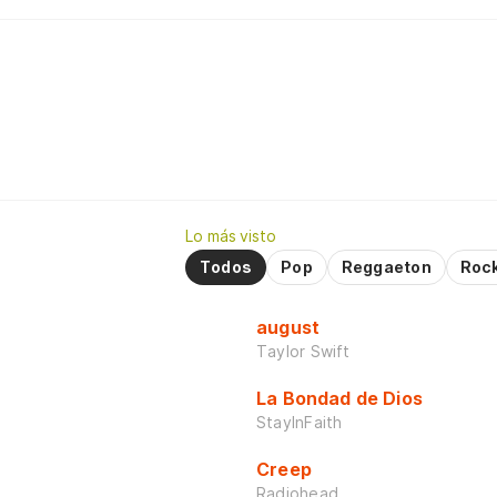
Lo más visto
Todos
Pop
Reggaeton
Roc
august
Taylor Swift
La Bondad de Dios
StayInFaith
Creep
Radiohead