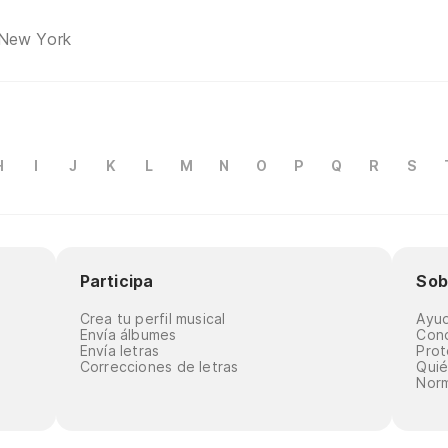
 New York
H
I
J
K
L
M
N
O
P
Q
R
S
Participa
Sob
Crea tu perfil musical
Ayu
Envía álbumes
Cond
Envía letras
Prot
Correcciones de letras
Qui
Norm