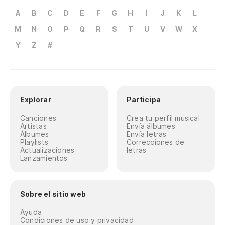
A
B
C
D
E
F
G
H
I
J
K
L
M
N
O
P
Q
R
S
T
U
V
W
X
Y
Z
#
Explorar
Participa
Canciones
Crea tu perfil musical
Artistas
Envía álbumes
Álbumes
Envía letras
Playlists
Correcciones de
Actualizaciones
letras
Lanzamientos
Sobre el sitio web
Ayuda
Condiciones de uso y privacidad