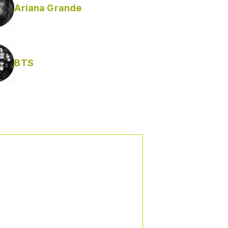
Ariana Grande
Helabusador) [explícita]
BTS