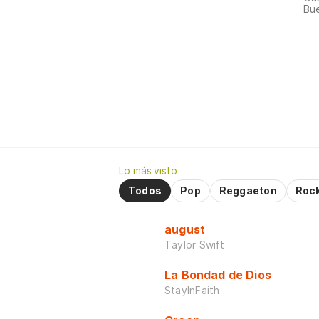
Bue
Lo más visto
Todos
Pop
Reggaeton
Roc
august
Taylor Swift
La Bondad de Dios
StayInFaith