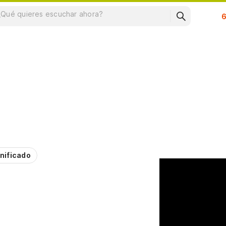
Su
nificado