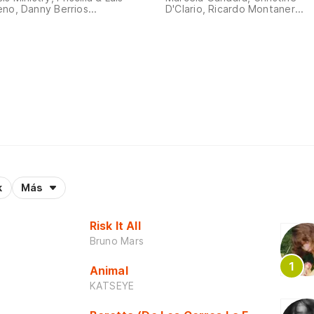
no, Danny Berrios...
D'Clario, Ricardo Montaner...
k
Más
Risk It All
Bruno Mars
Animal
KATSEYE