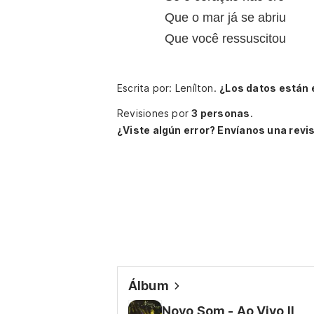
Que o mar já se abriu
Que você ressuscitou
Escrita por: Lenílton.
¿Los datos están
Revisiones por
3 personas
.
¿Viste algún error? Envíanos una revis
Álbum
Novo Som - Ao Vivo II