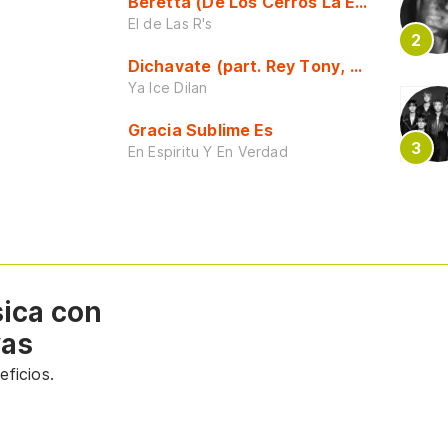
Beretta (De Los Cerros La Escuela)
El de Las R's
Dichavate (part. Rey Tony, Dj Honda y 
Ya Ice Dilan
Gracia Sublime Es
En Espiritu Y En Verdad
sica con
vas
ficios.