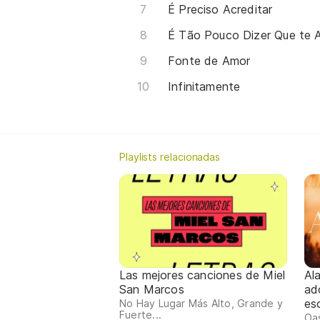
É Preciso Acreditar
É Tão Pouco Dizer Que te
Fonte de Amor
Infinitamente
Playlists relacionadas
Las mejores canciones de Miel
Al
San Marcos
ad
es
No Hay Lugar Más Alto, Grande y
Fuerte...
Oas