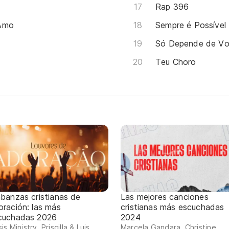
Rap 396
 Amo
Sempre é Possível
Só Depende de V
Teu Choro
abanzas cristianas de
Las mejores canciones
oración: las más
cristianas más escuchadas
cuchadas 2026
2024
is Ministry, Priscilla & Luis
Marcela Gandara, Christine