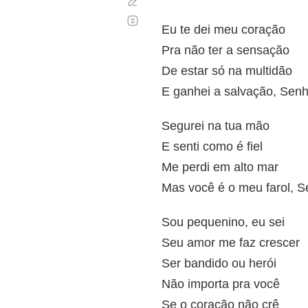
Corregir
Desplazamiento
automático
Eu te dei meu coração
Pra não ter a sensação
De estar só na multidão
E ganhei a salvação, Senh
Segurei na tua mão
E senti como é fiel
Me perdi em alto mar
Mas você é o meu farol, S
Sou pequenino, eu sei
Seu amor me faz crescer
Ser bandido ou herói
Não importa pra você
Se o coração não crê