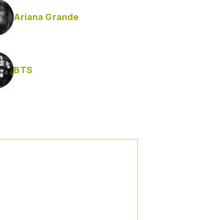
Ariana Grande
Helabusador) [explícita]
BTS