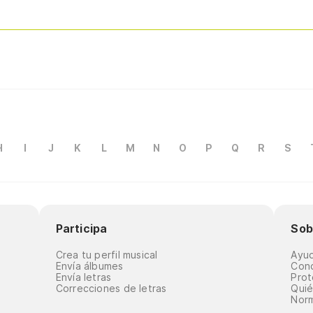
H
I
J
K
L
M
N
O
P
Q
R
S
Participa
Sob
Crea tu perfil musical
Ayu
Envía álbumes
Cond
Envía letras
Prot
Correcciones de letras
Qui
Norm