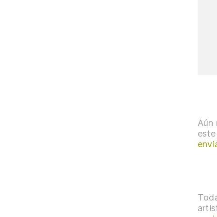
Aún 
este
envi
Toda
arti