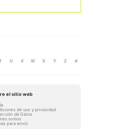
T
U
V
W
X
Y
Z
#
re el sitio web
da
iciones de uso y privacidad
ección de Datos
énes somos
as para envío