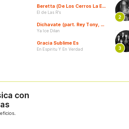
Beretta (De Los Cerros La Escuela)
El de Las R's
Dichavate (part. Rey Tony, Dj Honda y 
Ya Ice Dilan
Gracia Sublime Es
En Espiritu Y En Verdad
sica con
vas
ficios.