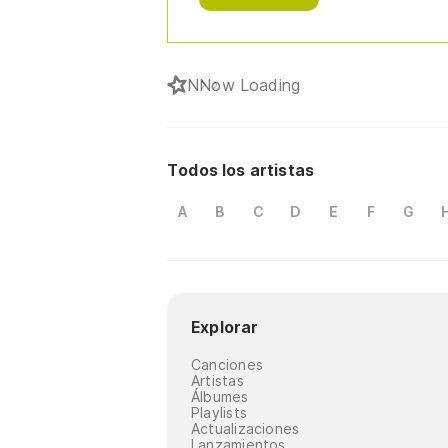
N
Now Loading
Todos los artistas
A
B
C
D
E
F
G
Explorar
Canciones
Artistas
Álbumes
Playlists
Actualizaciones
Lanzamientos