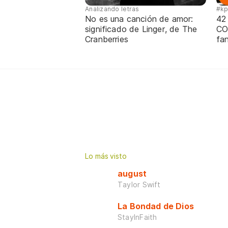
Analizando letras
#k
No es una canción de amor:
42
significado de Linger, de The
CO
Cranberries
fa
Lo más visto
august
Taylor Swift
La Bondad de Dios
StayInFaith