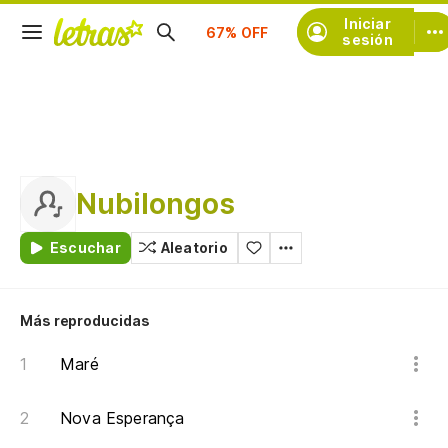
Suscríbete
Iniciar
sesión
Nubilongos
Escuchar
Aleatorio
Más reproducidas
Maré
Nova Esperança