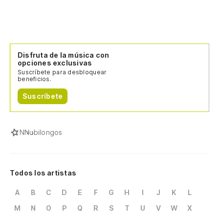
Disfruta de la música con
opciones exclusivas
Suscríbete para desbloquear
beneficios.
Suscríbete
N
Nubilongos
Todos los artistas
A
B
C
D
E
F
G
H
I
J
K
L
M
N
O
P
Q
R
S
T
U
V
W
X