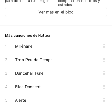
para dedicar a tus amigos
compartir en tus fotos y
Me
estados
ha
Ver más en el blog
Se
se
Su
Más canciones de Nuttea
Co
Millénaire
Co
Trop Peu de Temps
Te
Ta
Dancehall Furie
cr
Pe
Elles Dansent
Ho
Alerte
po
En