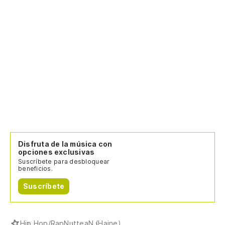
Disfruta de la música con
opciones exclusivas
Suscríbete para desbloquear
beneficios.
Suscríbete
Hip Hop/Rap
Nuttea
N (Haine)