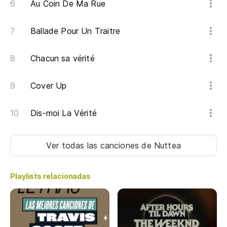
Au Coin De Ma Rue
Ya
24
Ballade Pour Un Traitre
su
Chacun sa vérité
Sí
Aq
Cover Up
He
Dis-moi La Vérité
{R
Ver todas las canciones
de Nuttea
Playlists relacionadas