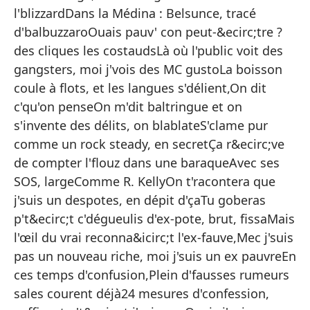
Qu
l'blizzardDans la Médina : Belsunce, tracé
d'balbuzzaroOuais pauv' con peut-&ecirc;tre ?
Cu
des cliques les costaudsLà où l'public voit des
Ah
gangsters, moi j'vois des MC gustoLa boisson
Qu
coule à flots, et les langues s'délient,On dit
am
c'qu'on penseOn m'dit baltringue et on
Ah
s'invente des délits, on blablateS'clame pur
comme un rock steady, en secretÇa r&ecirc;ve
Lo
de compter l'flouz dans une baraqueAvec ses
Co
SOS, largeComme R. KellyOn t'racontera que
N,
j'suis un despotes, en dépit d'çaTu goberas
p't&ecirc;t c'dégueulis d'ex-pote, brut, fissaMais
Ll
l'œil du vrai reconna&icirc;t l'ex-fauve,Mec j'suis
qu
pas un nouveau riche, moi j'suis un ex pauvreEn
N,
ces temps d'confusion,Plein d'fausses rumeurs
Te
sales courent déjà24 mesures d'confession,