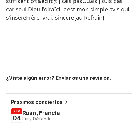
suffisent p't&ecirc;t j'sais pasOuais j'suis pas
car seul Dieu l'diraIci, c'est mon simple avis qui
{R
s'insèreFrère, vrai, sincère{au Refrain}
Ak
qu
De
un
Do
hu
¿Viste algún error? Envíanos una revisión.
Ha
q
Próximos conciertos
Ru
SEP
Ruan, Francia
ex
04
Fury Défendu
Co