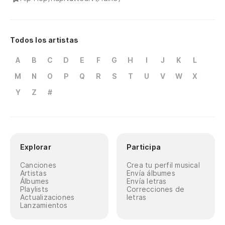
Todos los artistas
A
B
C
D
E
F
G
H
I
J
K
L
M
N
O
P
Q
R
S
T
U
V
W
X
Y
Z
#
Explorar
Participa
Canciones
Crea tu perfil musical
Artistas
Envía álbumes
Álbumes
Envía letras
Playlists
Correcciones de
Actualizaciones
letras
Lanzamientos