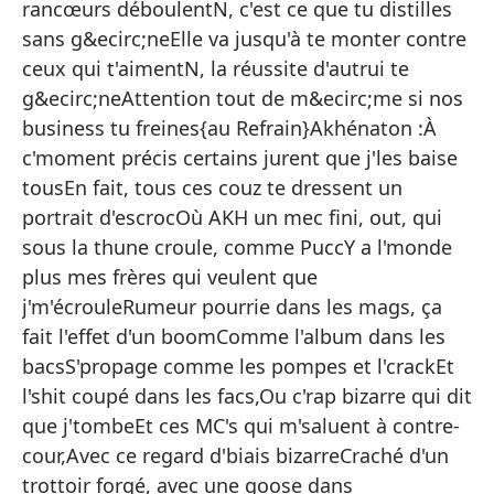
N,
rancœurs déboulentN, c'est ce que tu distilles
sans g&ecirc;neElle va jusqu'à te monter contre
Te
ceux qui t'aimentN, la réussite d'autrui te
N,
g&ecirc;neAttention tout de m&ecirc;me si nos
Ll
business tu freines{au Refrain}Akhénaton :À
qu
c'moment précis certains jurent que j'les baise
tousEn fait, tous ces couz te dressent un
N,
portrait d'escrocOù AKH un mec fini, out, qui
Te
sous la thune croule, comme PuccY a l'monde
du
plus mes frères qui veulent que
j'm'écrouleRumeur pourrie dans les mags, ça
fait l'effet d'un boomComme l'album dans les
bacsS'propage comme les pompes et l'crackEt
l'shit coupé dans les facs,Ou c'rap bizarre qui dit
que j'tombeEt ces MC's qui m'saluent à contre-
To
cour,Avec ce regard d'biais bizarreCraché d'un
mi
trottoir forgé, avec une goose dans