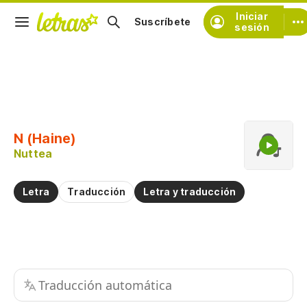
Iniciar
Suscríbete
sesión
Copiar fragmento
Copiar toda la letra
N (Haine)
Practicar la pronunciación de
Nuttea
Comentar sobre este fragmento
Letra
Traducción
Letra y traducción
Traducción automática