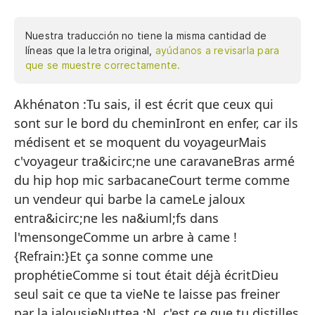
Nuestra traducción no tiene la misma cantidad de
líneas que la letra original,
ayúdanos a revisarla para
que se muestre correctamente.
Akhénaton :Tu sais, il est écrit que ceux qui
Ak
sont sur le bord du cheminIront en enfer, car ils
qu
médisent et se moquent du voyageurMais
Ir
c'voyageur tra&icirc;ne une caravaneBras armé
vi
du hip hop mic sarbacaneCourt terme comme
Pe
un vendeur qui barbe la cameLe jaloux
Br
entra&icirc;ne les na&iuml;fs dans
co
l'mensongeComme un arbre à came !
{Refrain:}Et ça sonne comme une
Co
prophétieComme si tout était déjà écritDieu
la
seul sait ce que ta vieNe te laisse pas freiner
El
par la jalousieNuttea :N, c'est ce que tu distilles