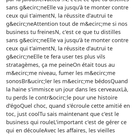
me
sans g&ecirc;neElle va jusqu'à te monter contre
¡C
ceux qui t'aimentN, la réussite d'autrui te
g&ecirc;neAttention tout de m&ecirc;me si nos
business tu freinesN, c'est ce que tu distilles
{E
sans g&ecirc;neElle va jusqu'à te monter contre
Y 
ceux qui t'aimentN, la réussite d'autrui te
Co
g&ecirc;neElle te fera user tes plus vils
stratagèmes, ça me peineOn était tous au
So
m&ecirc;me niveau, fumer les m&ecirc;me
No
sonosBr&ucirc;ler les m&ecirc;me bédosQuand
la haine s'immisce un jour dans les cerveauxLà,
Nu
tu perds le contr&ocirc;le pour une histoire
d'égoQuel choc, quand s'écroule cette amitié en
N,
toc, just coolTu sais maintenant que c'est le
Ll
business qui rouleL'important c'est de gérer ce
qu
qui en découleAvec les affaires, les vieilles