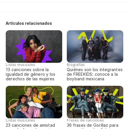
Se
Y 
O 
Artículos relacionados
Y 
ex
Co
Es
pi
Listas musicales
Biografías
13 canciones sobre la
Quiénes son los integrantes
igualdad de género y los
de FREEKIDS: conoce a la
En
derechos de las mujeres
boyband mexicana
Sí
Do
gu
La
Listas musicales
Frases de canciones
De
23 canciones de amistad
36 frases de Gorillaz para