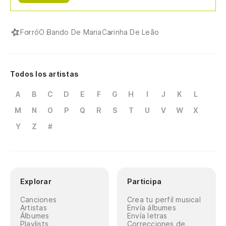
Forró
O Bando De Maria
Carinha De Leão
Todos los artistas
A
B
C
D
E
F
G
H
I
J
K
L
M
N
O
P
Q
R
S
T
U
V
W
X
Y
Z
#
Explorar
Participa
Canciones
Crea tu perfil musical
Artistas
Envía álbumes
Álbumes
Envía letras
Playlists
Correcciones de