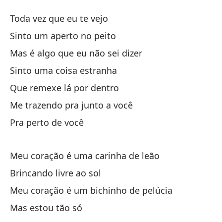
Ca
Toda vez que eu te vejo
Ca
Sinto um aperto no peito
Mas é algo que eu não sei dizer
Ca
Sinto uma coisa estranha
Si
Que remexe lá por dentro
Si
Me trazendo pra junto a você
Pra perto de você
Pe
Ma
Meu coração é uma carinha de leão
Si
Brincando livre ao sol
Meu coração é um bichinho de pelúcia
Qu
Mas estou tão só
Qu