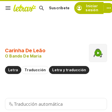
Iniciar
Suscríbete
sesión
Copiar fragmento
Copiar toda la letra
Carinha De Leão
Practicar la pronunciación de
O Bando De Maria
Comentar sobre este fragmento
Letra
Traducción
Letra y traducción
Traducción automática