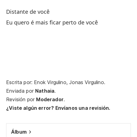
Distante de você
Tr
Eu quero é mais ficar perto de você
Me
Ce
Mi
Me
Escrita por: Enok Virgulino, Jonas Virgulino.
Ju
Enviada por
Nathaia
.
Revisión por
Moderador
.
Mi
¿Viste algún error? Envíanos una revisión.
Me
Álbum
Pe