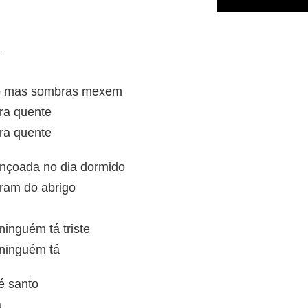
a
ão mas sombras mexem
ra quente
ra quente
ençoada no dia dormido
íram do abrigo
ninguém tá triste
 ninguém tá
é santo
a