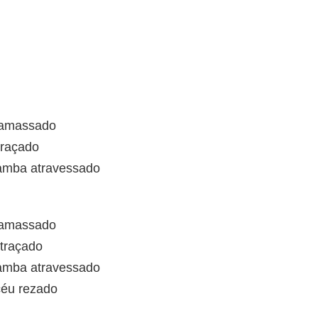
 amassado
traçado
amba atravessado
 amassado
 traçado
amba atravessado
céu rezado