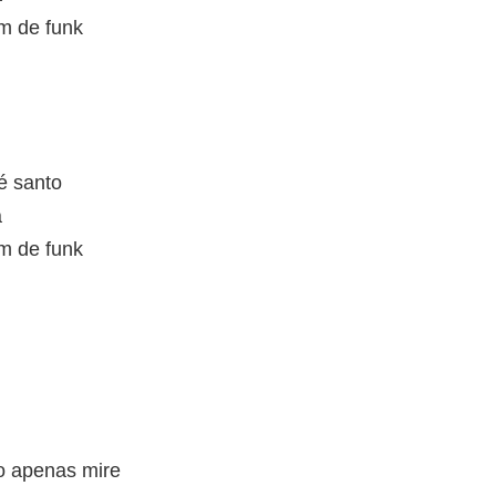
m de funk
é santo
a
m de funk
ro apenas mire