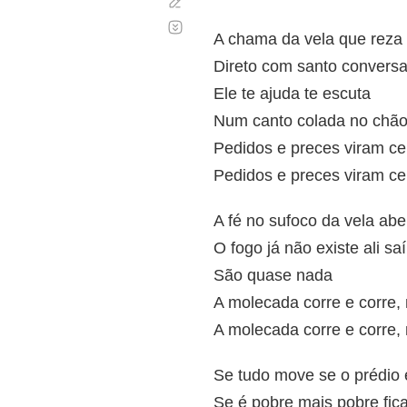
Corregir
Desplazamiento
automático
A chama da vela que reza
Direto com santo convers
Ele te ajuda te escuta
Num canto colada no ch
Pedidos e preces viram ce
Pedidos e preces viram ce
A fé no sufoco da vela ab
O fogo já não existe ali sa
São quase nada
A molecada corre e corre, 
A molecada corre e corre,
Se tudo move se o prédio 
Se é pobre mais pobre fic