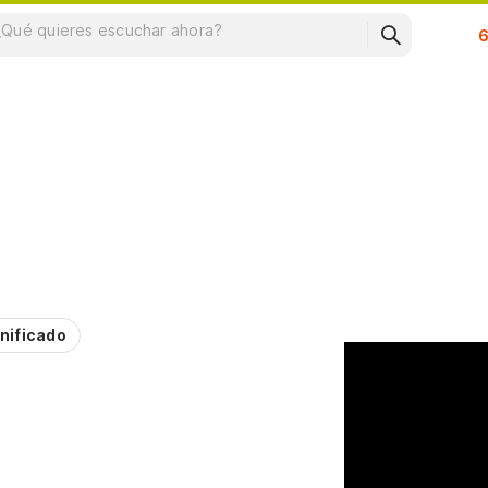
Su
nificado