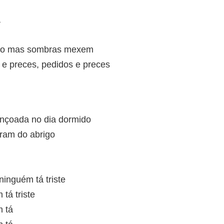
a
hão mas sombras mexem
 e preces, pedidos e preces
ençoada no dia dormido
íram do abrigo
ninguém tá triste
tá triste
m tá