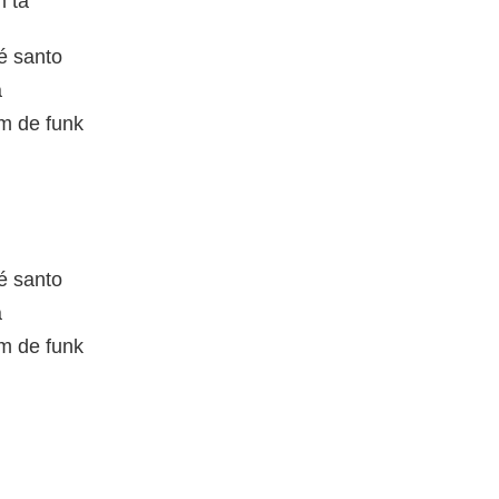
m tá
é santo
a
m de funk
é santo
a
m de funk