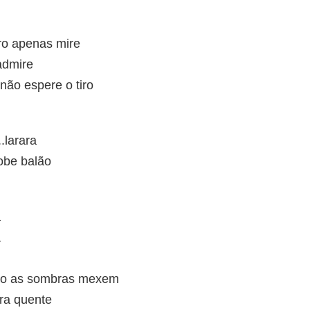
iro apenas mire
 admire
não espere o tiro
.larara
obe balão
a
a
ão as sombras mexem
ra quente