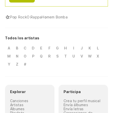
Pop Rock
O Rappa
Homem Bomba
Todos los artistas
A
B
C
D
E
F
G
H
I
J
K
L
M
N
O
P
Q
R
S
T
U
V
W
X
Y
Z
#
Explorar
Participa
Canciones
Crea tu perfil musical
Artistas
Envía álbumes
Álbumes
Envía letras
Playlists
Correcciones de