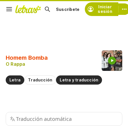
Iniciar
Suscríbete
sesión
Copiar fragmento
Copiar toda la letra
Homem Bomba
Practicar la pronunciación de
O Rappa
Comentar sobre este fragmento
Letra
Traducción
Letra y traducción
Traducción automática