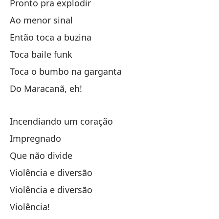
Pronto pra explodir
Ao menor sinal
Então toca a buzina
Pe
Toca baile funk
Toca o bumbo na garganta
Se
Do Maracanã, eh!
Pe
Incendiando um coração
Se
Impregnado
Que não divide
Va
Violência e diversão
Y 
Violência e diversão
Violência!
Va