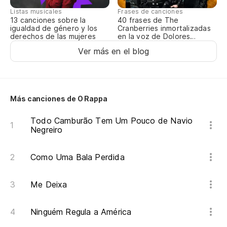
¡V
Listas musicales
Frases de canciones
13 canciones sobre la
40 frases de The
igualdad de género y los
Cranberries inmortalizadas
derechos de las mujeres
en la voz de Dolores
Ah
O’Riordan
Ver más en el blog
¡B
E
Más canciones de O Rappa
Todo Camburão Tem Um Pouco de Navio
¡B
Negreiro
Como Uma Bala Perdida
E
Me Deixa
¡A
Ninguém Regula a América
¡B