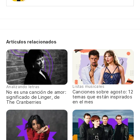
I
Qu
Artículos relacionados
Vi
¡V
¡V
Listas musicales
Analizando letras
Canciones sobre agosto: 12
No es una canción de amor:
temas que están inspirados
significado de Linger, de
en el mes
The Cranberries
Ah
Vi