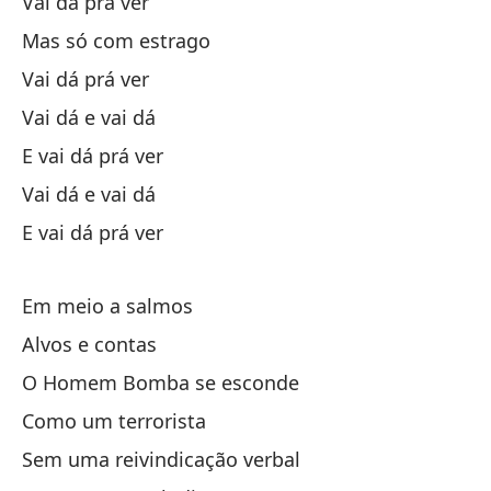
Vai dá prá ver
¡B
Mas só com estrago
E
Vai dá prá ver
Vai dá e vai dá
A
E vai dá prá ver
Vai dá e vai dá
¡B
E vai dá prá ver
E
Em meio a salmos
¡B
Alvos e contas
O Homem Bomba se esconde
E
Como um terrorista
Sem uma reivindicação verbal