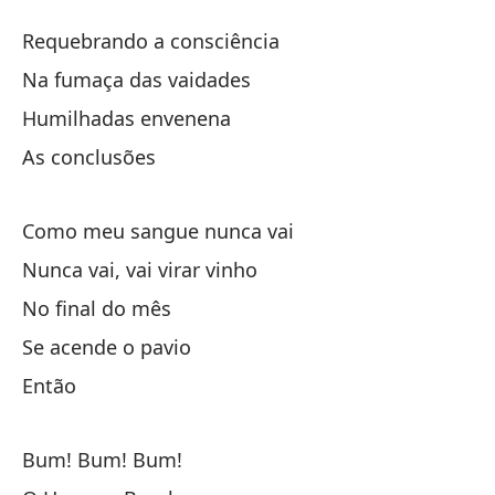
H
Requebrando a consciência
H
Na fumaça das vaidades
Humilhadas envenena
Re
As conclusões
Re
En
Como meu sangue nunca vai
Na
Nunca vai, vai virar vinho
No final do mês
Hu
Se acende o pavio
La
Então
Bum! Bum! Bum!
Co