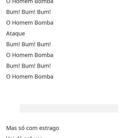
O Homem Bomba
Co
Bum! Bum! Bum!
Nu
O Homem Bomba
Nu
Ataque
Bum! Bum! Bum!
Al
O Homem Bomba
Se
Bum! Bum! Bum!
O Homem Bomba
En
¡B
E
Mas só com estrago