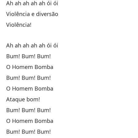
Ah ah ah ah ah ói ói
Violência e diversão
Y 
Violência!
En
Ah ah ah ah ah ói ói
Bum! Bum! Bum!
Bl
O Homem Bomba
El
Bum! Bum! Bum!
O 
O Homem Bomba
Ataque bom!
Co
Bum! Bum! Bum!
O Homem Bomba
Si
Bum! Bum! Bum!
Se