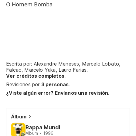
O Homem Bomba
Li
An
En
Su
Escrita por: Alexandre Meneses, Marcelo Lobato,
Falcao, Marcelo Yuka, Lauro Farias.
Ver créditos completos.
Su
Revisiones por
3 personas
.
To
¿Viste algún error? Envíanos una revisión.
De
Álbum
Rappa Mundi
In
Álbum • 1996