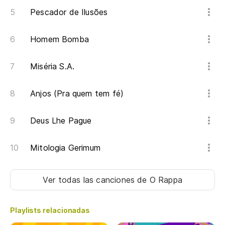
Pescador de Ilusões
E
Homem Bomba
¡B
Miséria S.A.
E
Anjos (Pra quem tem fé)
Deus Lhe Pague
Mitologia Gerimum
Ver todas las canciones
de O Rappa
Playlists relacionadas