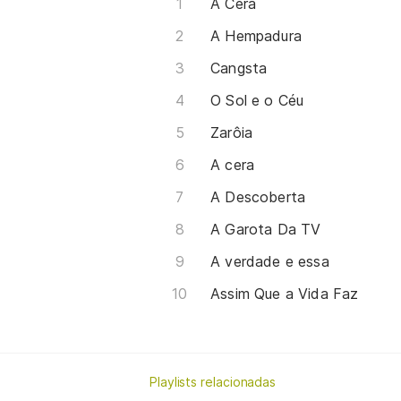
A Cera
A Hempadura
Cangsta
O Sol e o Céu
Zarôia
A cera
A Descoberta
A Garota Da TV
A verdade e essa
Assim Que a Vida Faz
Playlists relacionadas