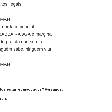
tos ilegais
 MAN
a ordem mundial
a BABBA RAGGA é marginal
 do profeta que sumiu
inguém sabe, ninguém viu!
 MAN
tos están equivocados? Avísanos.
ión.