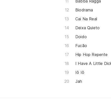
Babba Ragga
Biodrama
Cai Na Real
Deixa Quieto
Doido
Fucão
Hip Hop Repente
I Have A Little Dic
Iô Iô
Jah