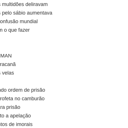
 multidões deliravam
 pelo sábio aumentava
confusão mundial
m o que fazer
 MAN
aracanã
 velas
ando ordem de prisão
rofeta no camburão
ara prisão
to a apelação
os de imorais