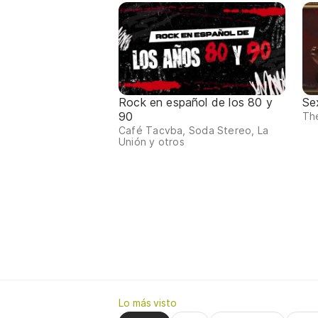
Rock en español de los 80 y
Se
90
The
Café Tacvba, Soda Stereo, La
Unión y otros
Lo más visto