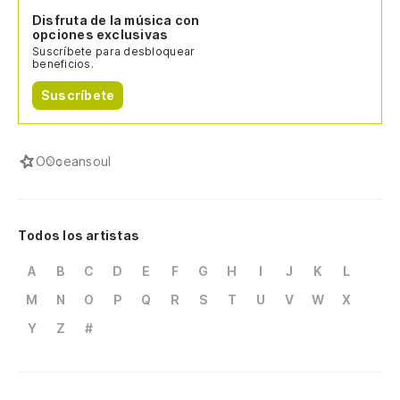
Disfruta de la música con
opciones exclusivas
Suscríbete para desbloquear
beneficios.
Suscríbete
O
Oceansoul
Todos los artistas
A
B
C
D
E
F
G
H
I
J
K
L
M
N
O
P
Q
R
S
T
U
V
W
X
Y
Z
#