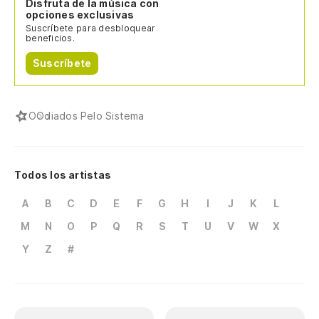
Disfruta de la música con
opciones exclusivas
Suscríbete para desbloquear
beneficios.
Suscríbete
O
Odiados Pelo Sistema
Todos los artistas
A
B
C
D
E
F
G
H
I
J
K
L
M
N
O
P
Q
R
S
T
U
V
W
X
Y
Z
#