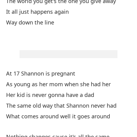
The world you get's the one you give away
Th
It all just happens again
Sa
Way down the line
Yo
Un
su
An
At 17 Shannon is pregnant
De
As young as her mom when she had her
bo
Her kid is never gonna have a dad
Th
The same old way that Shannon never had
Lo
What comes around well it goes around
Wh
Nothing changes cause it's all the same