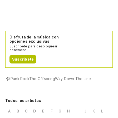
Disfruta de la música con
opciones exclusivas
Suscríbete para desbloquear
beneficios.
Suscríbete
Punk Rock
The Offspring
Way Down The Line
Todos los artistas
A
B
C
D
E
F
G
H
I
J
K
L