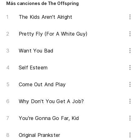
Más canciones de The Offspring
El
n
The Kids Aren't Alright
Th
Pretty Fly (For A White Guy)
Lo
Want You Bad
Wh
Self Esteem
Na
No
Come Out And Play
El
Why Don't You Get A Job?
Th
You're Gonna Go Far, Kid
To
Original Prankster