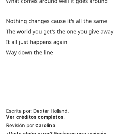
What comes around well it goes around
At
Ta
Nothing changes cause it's all the same
The world you get's the one you give away
As
It all just happens again
Su
Way down the line
He
De
Th
Lo
Wh
Escrita por: Dexter Holland.
Ver créditos completos.
Revisión por
¢arolina
.
Na
¿Viste algún error? Envíanos una revisión.