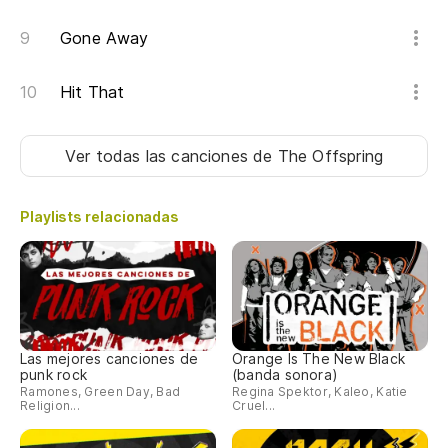
Mu
Gone Away
Hit That
Ver todas las canciones
de The Offspring
Playlists relacionadas
Las mejores canciones de
Orange Is The New Black
punk rock
(banda sonora)
Ramones, Green Day, Bad
Regina Spektor, Kaleo, Katie
Religion...
Cruel...