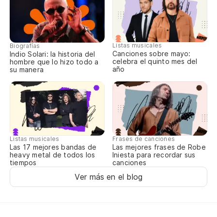
To
Mu
Listas musicales
Biografías
Canciones sobre mayo:
Indio Solari: la historia del
celebra el quinto mes del
hombre que lo hizo todo a
año
su manera
Y 
bi
An
Y 
Listas musicales
Frases de canciones
go
Las 17 mejores bandas de
Las mejores frases de Robe
heavy metal de todos los
Iniesta para recordar sus
An
tiempos
canciones
Ver más en el blog
Sa
Yo