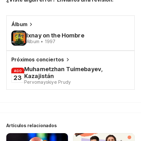
No
El
Álbum
Th
Ixnay on the Hombre
Álbum • 1997
To
Próximos conciertos
Mu
Muhametzhan Tuimebayev,
AGO
Kazajistán
23
Pervomayskiye Prudy
Y 
ni
An
Lo
Artículos relacionados
Yo