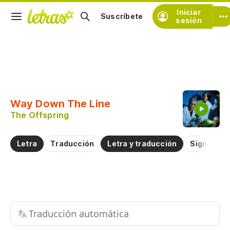
Iniciar
Suscríbete
sesión
Copiar fragmento
Copiar toda la letra
Way Down The Line
Practicar la pronunciación de
The Offspring
Comentar sobre este fragmento
Letra
Traducción
Letra y traducción
Significad
Traducción automática