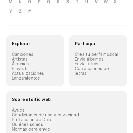
M
N
O
P
Q
R
S
T
U
V
W
X
Y
Z
#
Explorar
Participa
Canciones
Crea tu perfil musical
Artistas
Envía álbumes
Álbumes
Envía letras
Playlists
Correcciones de
Actualizaciones
letras
Lanzamientos
Sobre el sitio web
Ayuda
Condiciones de uso y privacidad
Protección de Datos
Quiénes somos
Normas para envío