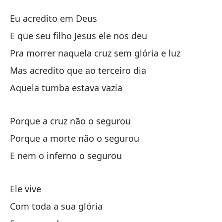
Vi
Eu acredito em Deus
El
E que seu filho Jesus ele nos deu
Pra morrer naquela cruz sem glória e luz
yo
Mas acredito que ao terceiro dia
Y 
Aquela tumba estava vazia
E 
Porque a cruz não o segurou
Mo
Porque a morte não o segurou
Pr
E nem o inferno o segurou
Pe
Ele vive
Ma
Com toda a sua glória
Es