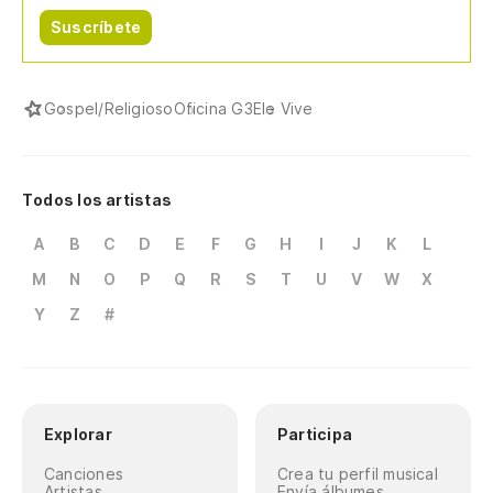
Suscríbete
Gospel/Religioso
Oficina G3
Ele Vive
Todos los artistas
A
B
C
D
E
F
G
H
I
J
K
L
M
N
O
P
Q
R
S
T
U
V
W
X
Y
Z
#
Explorar
Participa
Canciones
Crea tu perfil musical
Artistas
Envía álbumes