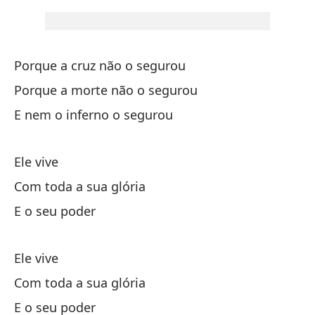
y 
el
Porque a cruz não o segurou
Porque a morte não o segurou
En
E nem o inferno o segurou
y 
Ele vive
Com toda a sua glória
No
E o seu poder
Eu
No
Ele vive
Eu
Com toda a sua glória
E o seu poder
Co