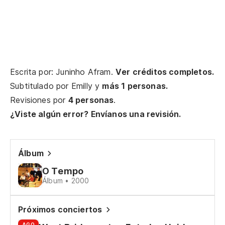
En
y 
Escrita por: Juninho Afram.
Ver créditos completos.
el
Subtitulado por
Emilly
y
más 1 personas.
Revisiones por
4 personas
.
el
¿Viste algún error? Envíanos una revisión.
Po
Álbum
Po
O Tempo
Álbum • 2000
Po
Po
Próximos conciertos
AGO