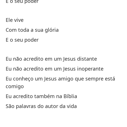
E o seu poder
Po
Ele vive
Po
Com toda a sua glória
E o seu poder
Po
Po
Eu não acredito em um Jesus distante
Y 
Eu não acredito em um Jesus inoperante
E 
Eu conheço um Jesus amigo que sempre está
comigo
el
Eu acredito também na Bíblia
São palavras do autor da vida
En