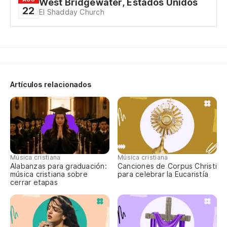
West Bridgewater, Estados Unidos
Y 
22
El Shadday Church
E 
Po
Po
Artículos relacionados
Po
Po
Y 
Música cristiana
Música cristiana
E 
Alabanzas para graduación:
Canciones de Corpus Christi
música cristiana sobre
para celebrar la Eucaristía
cerrar etapas
el