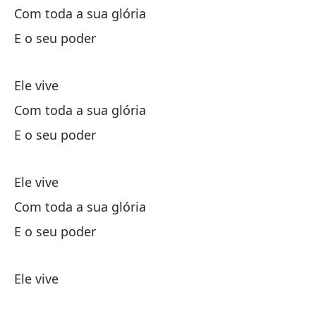
Com toda a sua glória
Po
E o seu poder
Po
Y 
Ele vive
Com toda a sua glória
E 
E o seu poder
el
Ele vive
En
Com toda a sua glória
E o seu poder
y 
Ele vive
el