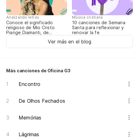
En
Analizando letras
Música cristiana
y 
Conoce el significado
10 canciones de Semana
religioso de Mio Cristo
Santa para reflexionar y
Piange Diamanti, de
renovar la fe
ROSALÍA
Ver más en el blog
el
En
Más canciones de Oficina G3
y 
Encontro
De Olhos Fechados
el
Memórias
En
Lágrimas