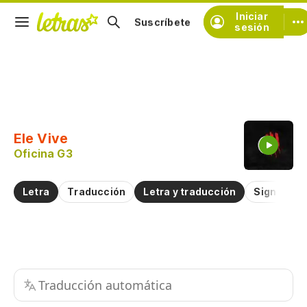
Iniciar
Suscríbete
sesión
Copiar fragmento
Copiar toda la letra
Ele Vive
Practicar la pronunciación de
Oficina G3
Comentar sobre este fragmento
Letra
Traducción
Letra y traducción
Significad
Traducción automática