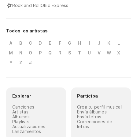
Rock and Roll
Ohio Express
Todos los artistas
A
B
C
D
E
F
G
H
I
J
K
L
M
N
O
P
Q
R
S
T
U
V
W
X
Y
Z
#
Explorar
Participa
Canciones
Crea tu perfil musical
Artistas
Envía álbumes
Álbumes
Envía letras
Playlists
Correcciones de
Actualizaciones
letras
Lanzamientos