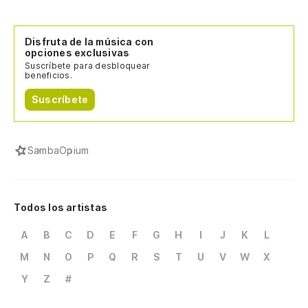
Disfruta de la música con
opciones exclusivas
Suscríbete para desbloquear
beneficios.
Suscríbete
Samba
Opium
Todos los artistas
A
B
C
D
E
F
G
H
I
J
K
L
M
N
O
P
Q
R
S
T
U
V
W
X
Y
Z
#