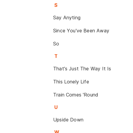
S
Say Anyting
Since You've Been Away
So
T
That's Just The Way It Is
This Lonely Life
Train Comes 'Round
U
Upside Down
W