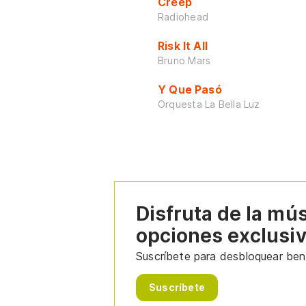
Creep
Radiohead
Risk It All
Bruno Mars
Y Que Pasó
Orquesta La Bella Luz
Disfruta de la mú
opciones exclusi
Suscríbete para desbloquear bene
Suscríbete