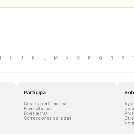
H
I
J
K
L
M
N
O
P
Q
R
S
Participa
Sob
Crea tu perfil musical
Ayu
Envía álbumes
Cond
Envía letras
Prot
Correcciones de letras
Qui
Norm