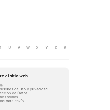
T
U
V
W
X
Y
Z
#
re el sitio web
da
iciones de uso y privacidad
ección de Datos
énes somos
as para envío