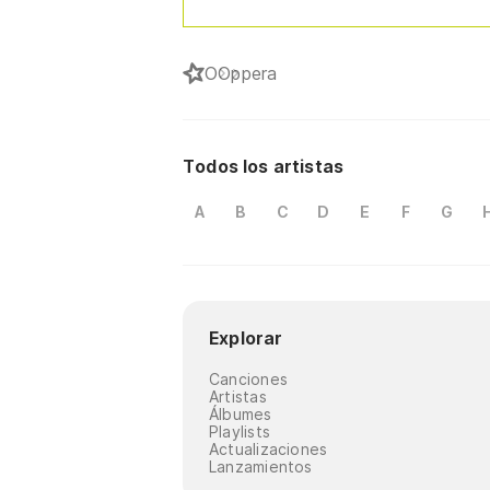
O
Oppera
Todos los artistas
A
B
C
D
E
F
G
Explorar
Canciones
Artistas
Álbumes
Playlists
Actualizaciones
Lanzamientos