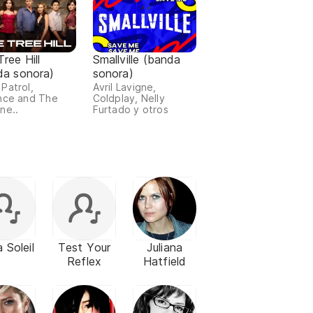
ree Hill
Smallville (banda
da sonora)
sonora)
Patrol,
Avril Lavigne,
nce and The
Coldplay, Nelly
ne..
Furtado y otros
a Soleil
Test Your
Juliana
Reflex
Hatfield