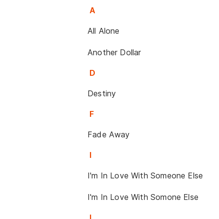
A
All Alone
Another Dollar
D
Destiny
F
Fade Away
I
I'm In Love With Someone Else
I'm In Love With Somone Else
L