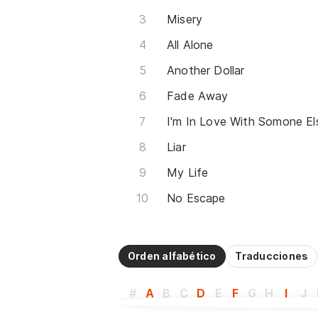
Misery
All Alone
Another Dollar
Fade Away
I'm In Love With Somone El
Liar
My Life
No Escape
Orden alfabético
Traducciones
#
A
B
C
D
E
F
G
H
I
J