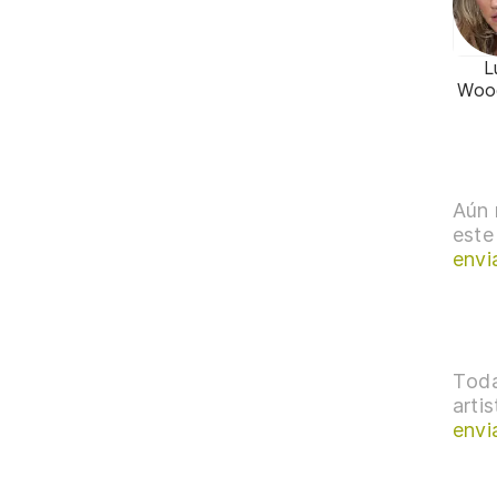
L
Woo
Aún 
este
envi
Toda
arti
envi