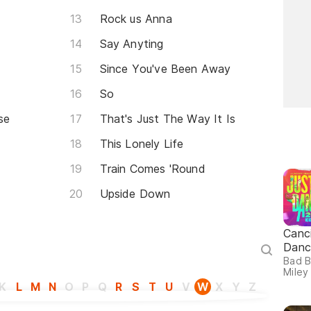
Rock us Anna
Say Anyting
Since You've Been Away
So
se
That's Just The Way It Is
This Lonely Life
Train Comes 'Round
Upside Down
Canc
Danc
Bad B
Miley 
K
L
M
N
O
P
Q
R
S
T
U
V
W
X
Y
Z