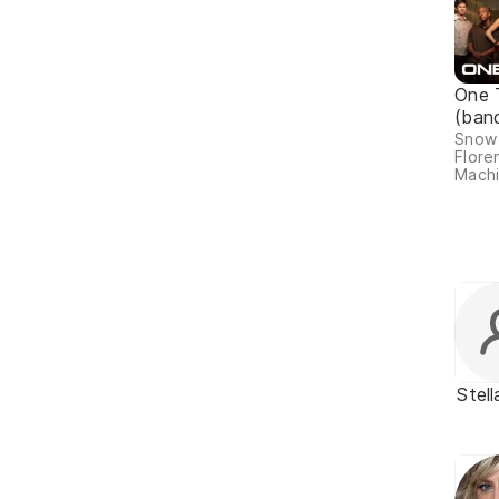
One T
(ban
Snow 
Flore
Machi
Stell