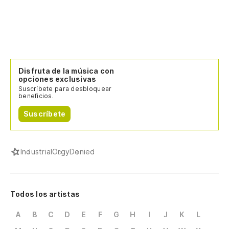
Disfruta de la música con
opciones exclusivas
Suscríbete para desbloquear
beneficios.
Suscríbete
Industrial
Orgy
Denied
Todos los artistas
A
B
C
D
E
F
G
H
I
J
K
L