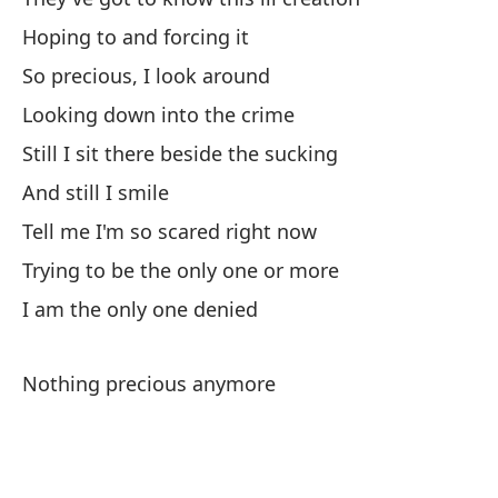
Va
Hoping to and forcing it
Ge
So precious, I look around
Looking down into the crime
¿N
Still I sit there beside the sucking
Ca
And still I smile
Mu
Tell me I'm so scared right now
Li
Trying to be the only one or more
I am the only one denied
Nothing precious anymore
El
Th