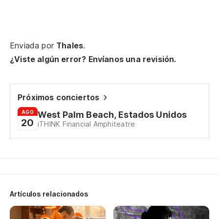
Es
Enviada por
Thales
.
Ta
¿Viste algún error? Envíanos una revisión.
So
Mi
Próximos conciertos
Lo
AGO
West Palm Beach, Estados Unidos
20
iTHINK Financial Amphiteatre
Aú
St
Y 
Artículos relacionados
Di