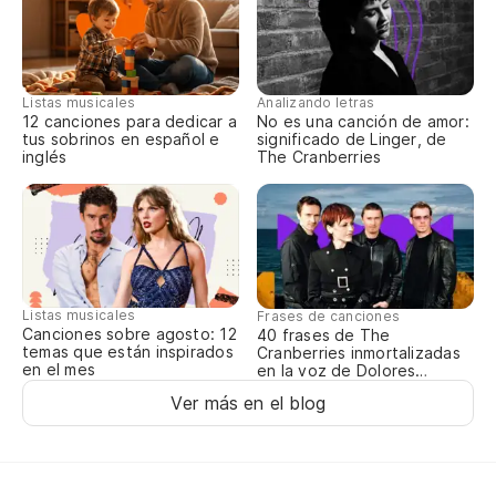
Te
Tr
Tr
Listas musicales
Analizando letras
12 canciones para dedicar a
No es una canción de amor:
tus sobrinos en español e
significado de Linger, de
So
inglés
The Cranberries
Na
No
Listas musicales
Frases de canciones
Canciones sobre agosto: 12
40 frases de The
temas que están inspirados
Cranberries inmortalizadas
en el mes
en la voz de Dolores
O’Riordan
Ver más en el blog