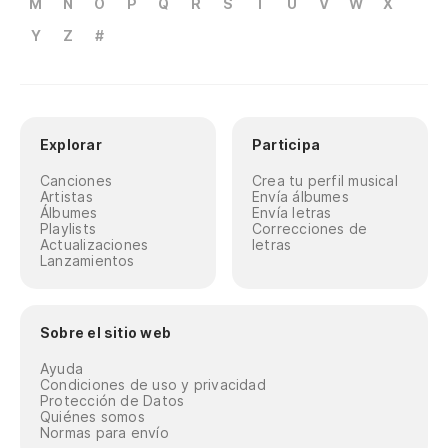
M
N
O
P
Q
R
S
T
U
V
W
X
Y
Z
#
Explorar
Participa
Canciones
Crea tu perfil musical
Artistas
Envía álbumes
Álbumes
Envía letras
Playlists
Correcciones de
Actualizaciones
letras
Lanzamientos
Sobre el sitio web
Ayuda
Condiciones de uso y privacidad
Protección de Datos
Quiénes somos
Normas para envío