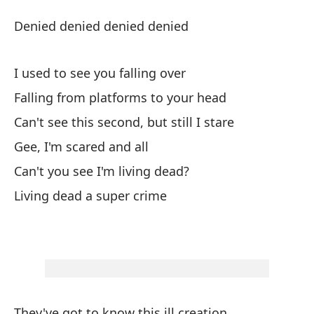
N
Denied denied denied denied
D
I used to see you falling over
Ne
Falling from platforms to your head
De
Can't see this second, but still I stare
Gee, I'm scared and all
So
Can't you see I'm living dead?
Ca
Living dead a super crime
Fa
No
mi
Ca
They've got to know this ill creation