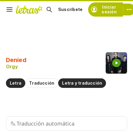
Iniciar
Suscríbete
sesión
Copiar fragmento
Copiar toda la letra
Denied
Practicar la pronunciación de
Orgy
Comentar sobre este fragmento
Letra
Traducción
Letra y traducción
Traducción automática