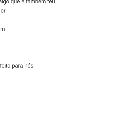
 algo que é também teu
mor
im
eito para nós