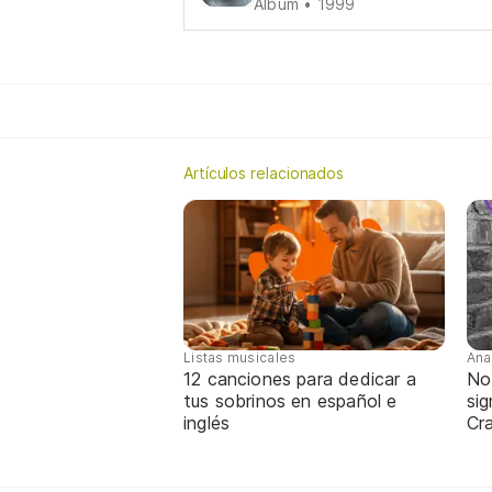
Álbum • 1999
Artículos relacionados
Listas musicales
Ana
12 canciones para dedicar a
No
tus sobrinos en español e
sig
inglés
Cra