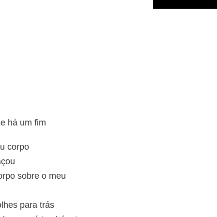
e há um fim
u corpo
açou
corpo sobre o meu
lhes para trás