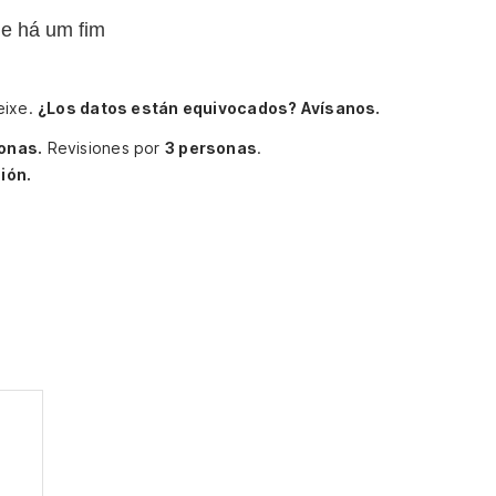
e há um fim
eixe.
¿Los datos están equivocados? Avísanos.
onas.
Revisiones por
3 personas
.
ión.