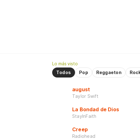
Lo más visto
Todos
Pop
Reggaeton
Roc
august
Taylor Swift
La Bondad de Dios
StayInFaith
Creep
Radiohead