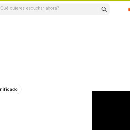
Su
nificado