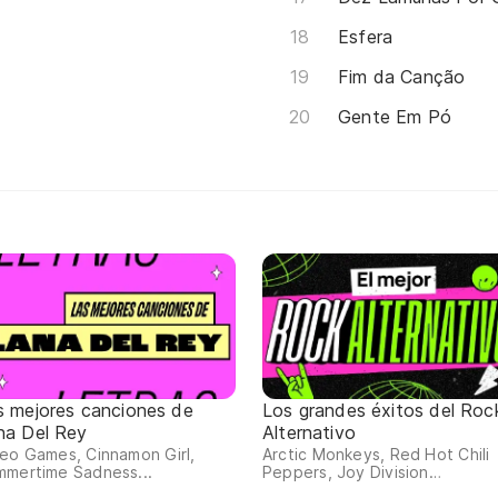
Esfera
Fim da Canção
Gente Em Pó
s mejores canciones de
Los grandes éxitos del Roc
na Del Rey
Alternativo
eo Games, Cinnamon Girl,
Arctic Monkeys, Red Hot Chili
mmertime Sadness...
Peppers, Joy Division…