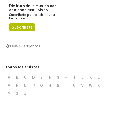
Disfruta de la música con
opciones exclusivas
Suscríbete para desbloquear
beneficios.
Suscríbete
O
Os Guarujentos
Todos los artistas
A
B
C
D
E
F
G
H
I
J
K
L
M
N
O
P
Q
R
S
T
U
V
W
X
Y
Z
#