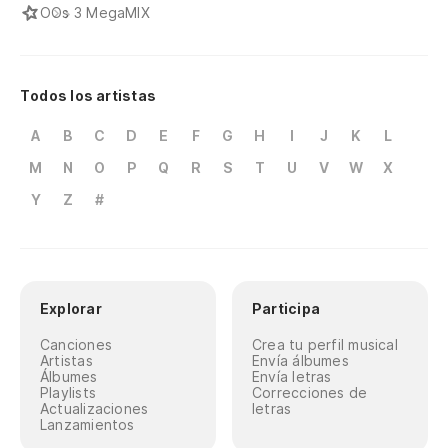
O
Os 3 MegaMIX
Todos los artistas
A
B
C
D
E
F
G
H
I
J
K
L
M
N
O
P
Q
R
S
T
U
V
W
X
Y
Z
#
Explorar
Participa
Canciones
Crea tu perfil musical
Artistas
Envía álbumes
Álbumes
Envía letras
Playlists
Correcciones de
Actualizaciones
letras
Lanzamientos