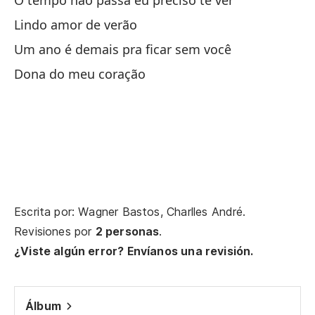
O tempo não passa eu preciso te ver
Lindo amor de verão
No
Um ano é demais pra ficar sem você
To
Dona do meu coração
Tu
No
Re
Qu
Escrita por: Wagner Bastos, Charlles André.
Revisiones por
2 personas
.
Qu
¿Viste algún error? Envíanos una revisión.
Tu
Álbum
Mi