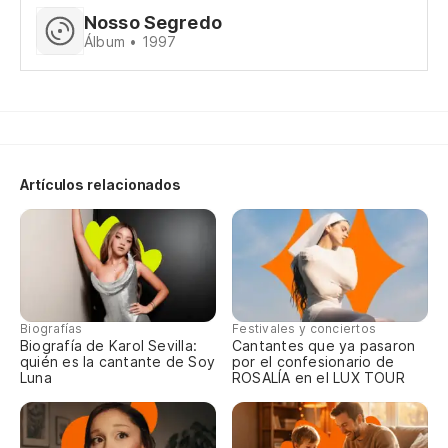
Nosso Segredo
Álbum • 1997
Co
Co
Artículos relacionados
El
O 
Biografías
Festivales y conciertos
He
Biografía de Karol Sevilla:
Cantantes que ya pasaron
quién es la cantante de Soy
por el confesionario de
Luna
ROSALÍA en el LUX TOUR
Un
Um