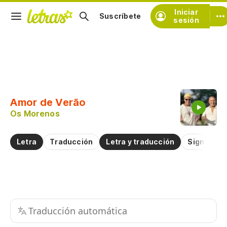
Iniciar
Suscríbete
sesión
Copiar fragmento
Copiar toda la letra
Amor de Verão
Practicar la pronunciación de
Os Morenos
Comentar sobre este fragmento
Letra
Traducción
Letra y traducción
Significad
Traducción automática