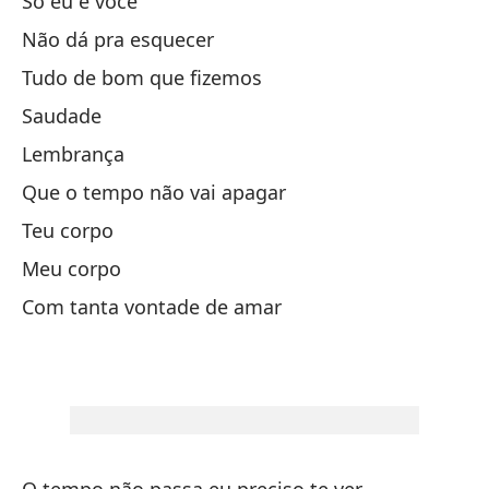
Só eu e você
Não dá pra esquecer
¿O
Tudo de bom que fizemos
Nu
Saudade
Lembrança
De
Que o tempo não vai apagar
Teu corpo
Y 
Meu corpo
Re
Com tanta vontade de amar
La
Da
So