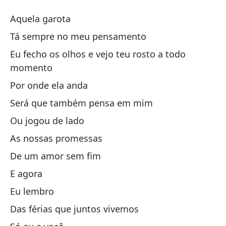
A
Aquela garota
A
Tá sempre no meu pensamento
Eu fecho os olhos e vejo teu rosto a todo
Es
momento
Por onde ela anda
Si
Será que também pensa em mim
Tá
Ou jogou de lado
Ci
As nossas promessas
Eu
De um amor sem fim
E agora
¿D
Eu lembro
¿S
Das férias que juntos vivemos
Se